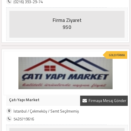
(0216) 393-29-74
Firma Ziyaret
950
GOLD FİRMA
Çatı Yapı Market
Firmaya Mesaj Gönder
İstanbul / Çekmeköy / Semt Seçilmemiş
5435719616