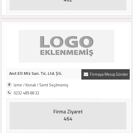
Anıt Elt Mlz San. Tic. Ltd. Şti.
Firmaya Mesaj Gönder
İzmir / Konak / Semt Seçilmemiş
0232 489 88 32
Firma Ziyaret
464