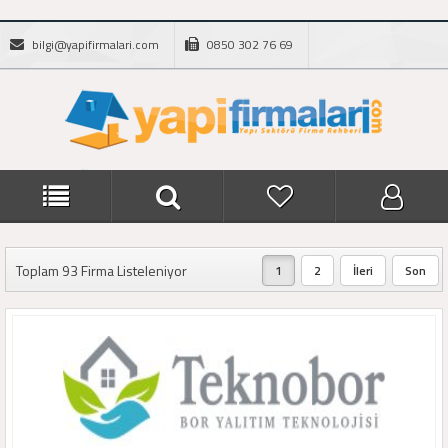
bilgi@yapifirmalari.com
0850 302 76 69
Toplam 93 Firma Listeleniyor
1
2
İleri
Son