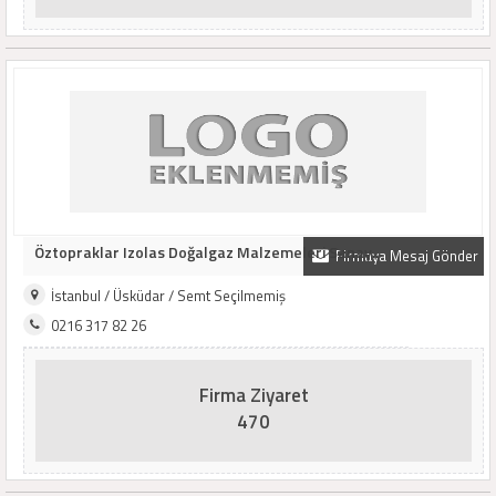
Öztopraklar Izolas Doğalgaz Malzemeleri Sanay..
Firmaya Mesaj Gönder
İstanbul / Üsküdar / Semt Seçilmemiş
0216 317 82 26
Firma Ziyaret
470