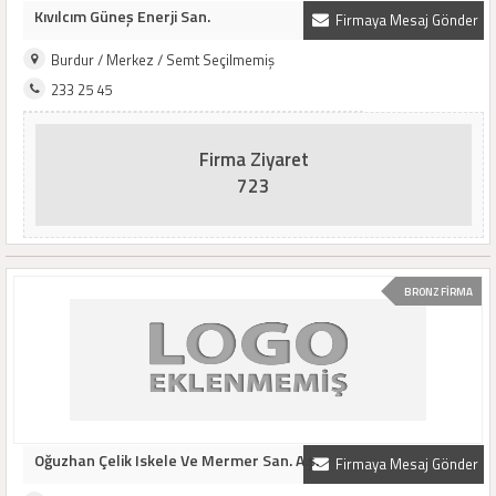
Kıvılcım Güneş Enerji San.
Firmaya Mesaj Gönder
Burdur / Merkez / Semt Seçilmemiş
233 25 45
Firma Ziyaret
723
BRONZ FİRMA
Oğuzhan Çelik Iskele Ve Mermer San. A.ş.
Firmaya Mesaj Gönder