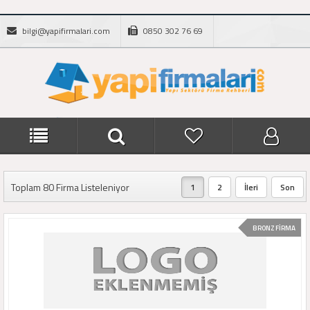
bilgi@yapifirmalari.com
0850 302 76 69
Toplam 80 Firma Listeleniyor
1
2
İleri
Son
BRONZ FİRMA