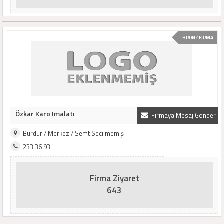
BRONZ FİRMA
Özkar Karo Imalatı
Firmaya Mesaj Gönder
Burdur / Merkez / Semt Seçilmemiş
233 36 93
Firma Ziyaret
643