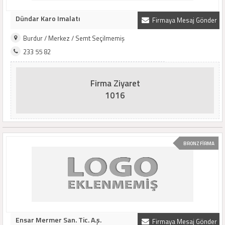
Dündar Karo Imalatı
Firmaya Mesaj Gönder
Burdur / Merkez / Semt Seçilmemiş
233 55 82
Firma Ziyaret
1016
BRONZ FİRMA
Ensar Mermer San. Tic. A.ş.
Firmaya Mesaj Gönder