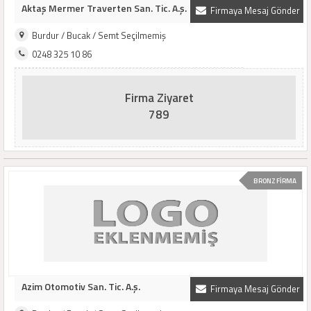
Aktaş Mermer Traverten San. Tic. A.ş.
Firmaya Mesaj Gönder
Burdur / Bucak / Semt Seçilmemiş
0248 325 10 86
Firma Ziyaret
789
BRONZ FİRMA
Azim Otomotiv San. Tic. A.ş.
Firmaya Mesaj Gönder