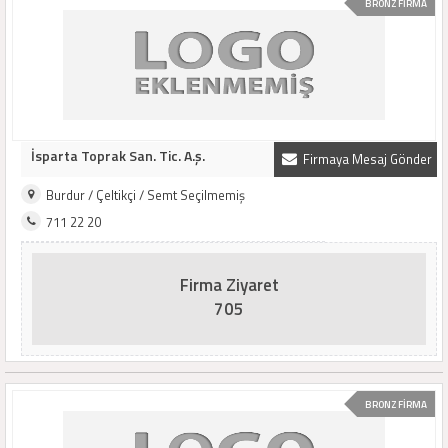
BRONZ FİRMA
İsparta Toprak San. Tic. A.ş.
Firmaya Mesaj Gönder
Burdur / Çeltikçi / Semt Seçilmemiş
711 22 20
Firma Ziyaret
705
BRONZ FİRMA