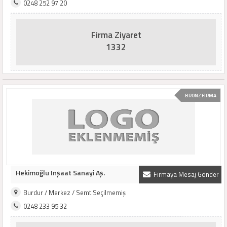
0248 252 97 20
Firma Ziyaret
1332
BRONZ FİRMA
Hekimoğlu Inşaat Sanayi Aş.
Firmaya Mesaj Gönder
Burdur / Merkez / Semt Seçilmemiş
0248 233 95 32