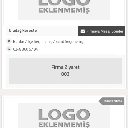
Uludağ Kereste
Firmaya Mesaj Gönder
Burdur / İlçe Seçilmemiş / Semt Seçilmemiş
0248 360 57 94
Firma Ziyaret
803
BRONZ FİRMA