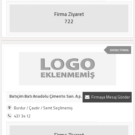
Firma Ziyaret
722
BRONZ FİRMA
Batıçim Batı Anadolu Çimento San. A.ş.
Firmaya Mesaj Gönder
Burdur / Çavdır / Semt Seçilmemiş
437 34 12