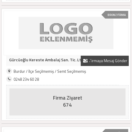
BRONZ FİRMA
Gürcüoğlu Kereste Ambalaj San. Tic. Ltd. Şti.
Firmaya Mesaj Gönder
Burdur / İlçe Seçilmemiş / Semt Seçilmemiş
0248 234 60 28
Firma Ziyaret
674