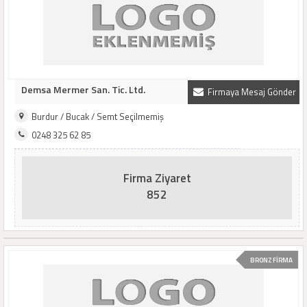
Demsa Mermer San. Tic. Ltd.
Firmaya Mesaj Gönder
Burdur / Bucak / Semt Seçilmemiş
0248 325 62 85
Firma Ziyaret
852
BRONZ FİRMA