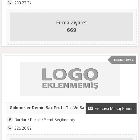
233 23 37
Firma Ziyaret
669
BRONZ FİRMA
Gökmerler Demir-Sac Profil Tic. Ve San. Ltd. Şti.
Firmaya Mesaj Gönder
Burdur / Bucak / Semt Seçilmemiş
325 26 82