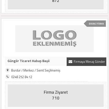
872
BRONZ FİRMA
Güngör Ticaret Habaş Bayii
Firmaya Mesaj Gönder
Burdur / Merkez / Semt Seçilmemiş
0248 252 84 12
Firma Ziyaret
710