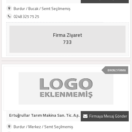
Burdur / Bucak / Semt Seçilmemiş
0248 325 75 25
Firma Ziyaret
733
BRONZ FİRMA
Ertuğrullar Tarım Makina San. Tic. A.ş.
Firmaya Mesaj Gönder
Burdur / Merkez / Semt Seçilmemiş