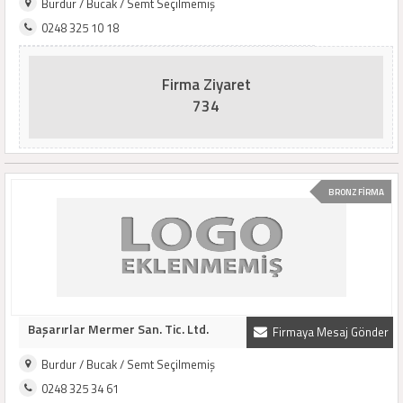
Burdur / Bucak / Semt Seçilmemiş
0248 325 10 18
Firma Ziyaret
734
BRONZ FİRMA
Başarırlar Mermer San. Tic. Ltd.
Firmaya Mesaj Gönder
Burdur / Bucak / Semt Seçilmemiş
0248 325 34 61