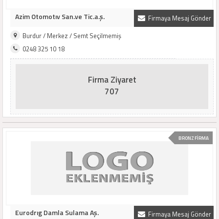
Azim Otomotıv San.ve Tic.a.ş.
Firmaya Mesaj Gönder
Burdur / Merkez / Semt Seçilmemiş
0248 325 10 18
Firma Ziyaret
707
BRONZ FİRMA
Eurodrıg Damla Sulama Aş.
Firmaya Mesaj Gönder