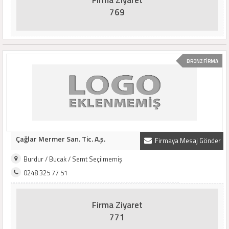
Firma Ziyaret
769
BRONZ FİRMA
Çağlar Mermer San. Tic. A.ş.
Firmaya Mesaj Gönder
Burdur / Bucak / Semt Seçilmemiş
0248 325 77 51
Firma Ziyaret
771