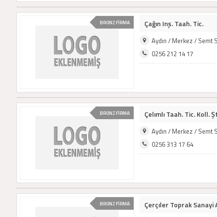
Çağın Inş. Taah. Tic.
BRONZ FİRMA
Aydın / Merkez / Semt 
0256 212 14 17
Çelımlı Taah. Tic. Koll. Şt
BRONZ FİRMA
Aydın / Merkez / Semt 
0256 313 17 64
Çerçıler Toprak Sanayi 
BRONZ FİRMA