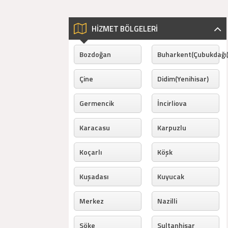
HİZMET BÖLGELERİ
Bozdoğan
Buharkent(Çubukdağı
Çine
Didim(Yenihisar)
Germencik
İncirliova
Karacasu
Karpuzlu
Koçarlı
Köşk
Kuşadası
Kuyucak
Merkez
Nazilli
Söke
Sultanhisar