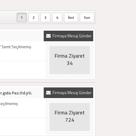
1
2
3
4
İleri
Son
Firmaya Mesaj Gönder
 / Semt Seçilmemiş
Firma Ziyaret
34
.gıda Paz.ltd.şti.
Firmaya Mesaj Gönder
Seçilmemiş
Firma Ziyaret
724