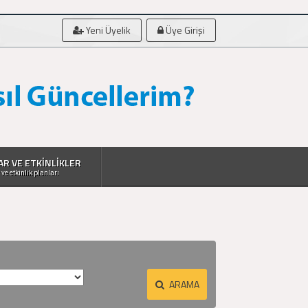
Yeni Üyelik
Üye Girişi
AR VE ETKİNLİKLER
 ve etkinlik planları
ARAMA