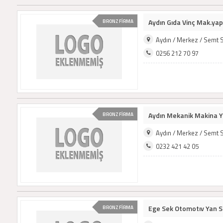
Aydın Gıda Vinç Mak.yapı 
BRONZ FİRMA
Aydın / Merkez / Semt 
0256 212 70 97
Aydın Mekanik Makina Y
BRONZ FİRMA
Aydın / Merkez / Semt 
0232 421 42 05
Ege Sek Otomotıv Yan S
BRONZ FİRMA