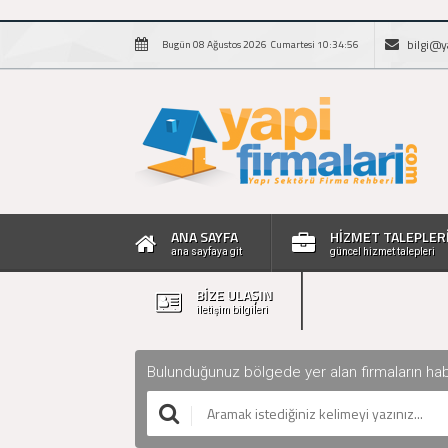
bilgi@y
Bugün 08 Ağustos 2026 Cumartesi 10:34:56
ANA SAYFA
HİZMET TALEPLER
ana sayfaya git
güncel hizmet talepleri
BİZE ULAŞIN
iletişim bilgileri
Bulunduğunuz bölgede yer alan firmaların haberle