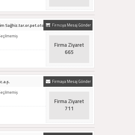
im Sağhiz.tar.or.pet.oto.san.v.t.l.ş
Firmaya Mesaj Gönder
Seçilmemiş
Firma Ziyaret
665
c.a.ş.
Firmaya Mesaj Gönder
Seçilmemiş
Firma Ziyaret
711