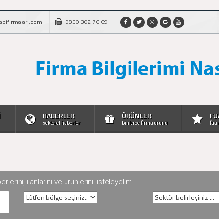
apifirmalari.com
0850 302 76 69
İ
HABERLER
ÜRÜNLER
FU
sektörel haberler
binlerce firma ürünü
fuar
rini, ilanlarını ve ürünlerini listeleyelim ...