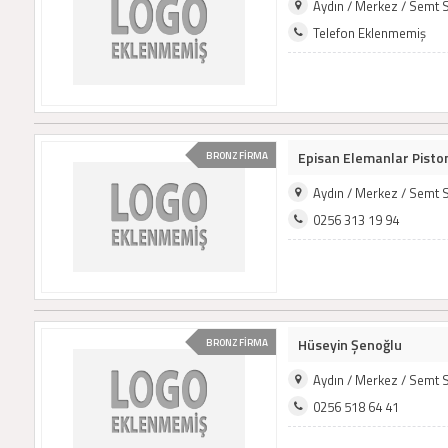
Aydın / Merkez / Semt 
Telefon Eklenmemiş
Episan Elemanlar Piston 
BRONZ FİRMA
Aydın / Merkez / Semt 
0256 313 19 94
Hüseyin Şenoğlu
BRONZ FİRMA
Aydın / Merkez / Semt 
0256 518 64 41