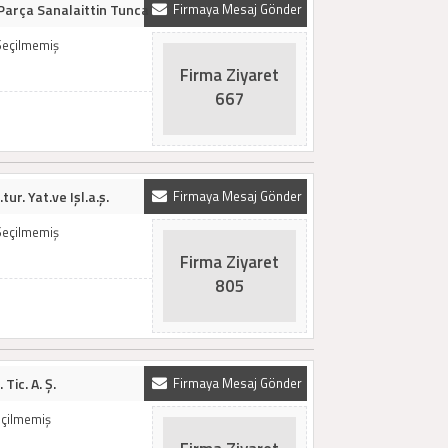
Parça Sanalaittin Tunca
Firmaya Mesaj Gönder
Seçilmemiş
Firma Ziyaret
667
tur. Yat.ve Işl.a.ş.
Firmaya Mesaj Gönder
Seçilmemiş
Firma Ziyaret
805
ic. A. Ş.
Firmaya Mesaj Gönder
Seçilmemiş