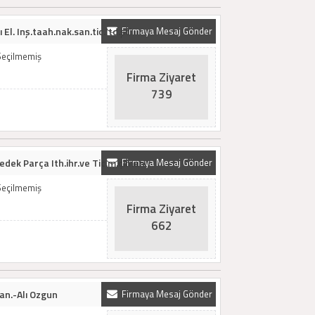
El. Inş.taah.nak.san.tic.ltd.şti
Firmaya Mesaj Gönder
Seçilmemiş
Firma Ziyaret
739
edek Parça Ith.ihr.ve Tic.m.çimen
Firmaya Mesaj Gönder
Seçilmemiş
Firma Ziyaret
662
an.-Alı Ozgun
Firmaya Mesaj Gönder