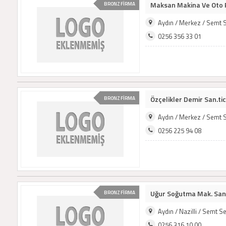
Maksan Makina Ve Oto 
BRONZ FİRMA
Aydın / Merkez / Semt 
0256 356 33 01
Özçelikler Demir San.tic.
BRONZ FİRMA
Aydın / Merkez / Semt 
0256 225 94 08
Uğur Soğutma Mak. San. T
BRONZ FİRMA
Aydın / Nazilli / Semt 
0256 316 10 00