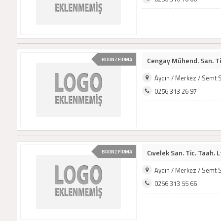
Cengay Mühend. San. Tic.
BRONZ FİRMA
Aydın / Merkez / Semt 
0256 313 26 97
Cıvelek San. Tic. Taah. Lt
BRONZ FİRMA
Aydın / Merkez / Semt 
0256 313 55 66