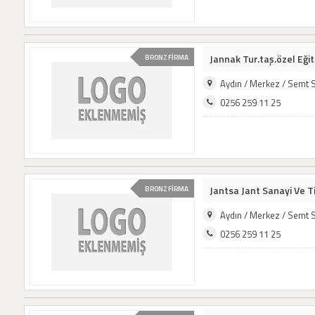
Jannak Tur.taş.özel Eğit
BRONZ FİRMA
Aydın / Merkez / Semt 
0256 259 11 25
Jantsa Jant Sanayi Ve Ti
BRONZ FİRMA
Aydın / Merkez / Semt 
0256 259 11 25