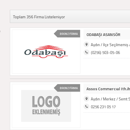
Toplam 356 Firma Listeleniyor
)
ODABAŞI ASANSÖR
BRONZ FİRMA
Aydın / İlçe Seçilmemiş
(0256) 503-05-06
Assos Commercıal Ith.ihr
BRONZ FİRMA
Aydın / Merkez / Semt 
0256 231 05 17