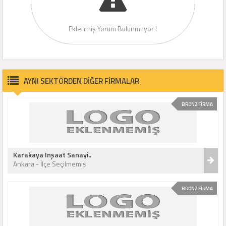
Eklenmiş Yorum Bulunmuyor !
AYNI SEKTÖRDEN DİĞER FİRMALAR
BRONZ FİRMA
Karakaya Inşaat Sanayi..
Ankara - İlçe Seçilmemiş
BRONZ FİRMA