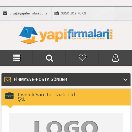
bilgi@yapifirmalari.com
0850 302 76 69
FİRMAYA E-POSTA GÖNDER
Cıvelek San. Tic. Taah. Ltd.
Şti.