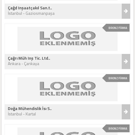
Çağd Inşaatçakıl San.t..
İstanbul - Gaziosmanpaşa
BRONZ FİRMA
Çağrı Müh Inş Tic. Ltd..
Ankara - Çankaya
BRONZ FİRMA
Doğa Mühendislik İsı S..
İstanbul - Kartal
BRONZ FİRMA