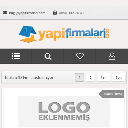
bilgi@yapifirmalari.com
0850 302 76 69
Toplam 52 Firma Listeleniyor
1
2
İleri
Son
BRONZ FİRMA