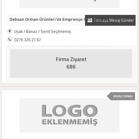
Deksan Orman Ürünleri Ve Emprenye San.tic.ltd.şti.
Firmaya Mesaj Gönder
Uşak / Banaz / Semt Seçilmemiş
0276 326 21 67
Firma Ziyaret
686
BRONZ FİRMA