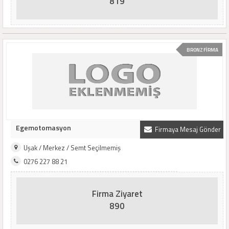
819
BRONZ FİRMA
Egemotomasyon
Firmaya Mesaj Gönder
Uşak / Merkez / Semt Seçilmemiş
0276 227 88 21
Firma Ziyaret
890