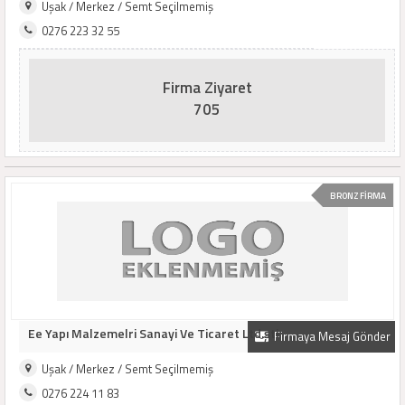
Uşak / Merkez / Semt Seçilmemiş
0276 223 32 55
Firma Ziyaret
705
BRONZ FİRMA
Ee Yapı Malzemelri Sanayi Ve Ticaret Ltd.şti
Firmaya Mesaj Gönder
Uşak / Merkez / Semt Seçilmemiş
0276 224 11 83