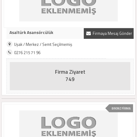
Asaltürk Asansörcülük
Firmaya Mesaj Gönder
Uşak / Merkez / Semt Seçilmemiş
0276 215 71 96
Firma Ziyaret
749
BRONZ FİRMA