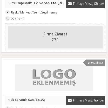
Gürsu Yapı Malz. Tic. Ve San. Ltd. Şti.
Firmaya Mesaj Gönder
Uşak / Merkez / Semt Seçilmemiş
227 37 18
Firma Ziyaret
771
BRONZ FİRMA
Hitit Seramik San. Tic. A.ş.
Firmaya Mesaj Gönder