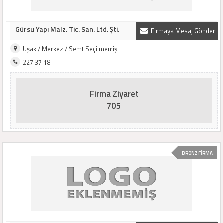
Gürsu Yapı Malz. Tic. San. Ltd. Şti.
Firmaya Mesaj Gönder
Uşak / Merkez / Semt Seçilmemiş
227 37 18
Firma Ziyaret
705
BRONZ FİRMA