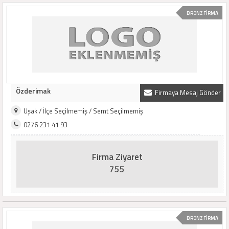
BRONZ FİRMA
Özderimak
Firmaya Mesaj Gönder
Uşak / İlçe Seçilmemiş / Semt Seçilmemiş
0276 231 41 93
Firma Ziyaret
755
BRONZ FİRMA