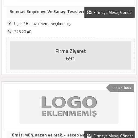
Semitaş Emprenye Ve Sanayi Tesisleri A.ş.
Firmaya Mesaj Gönder
Uşak / Banaz / Semt Seçilmemiş
326 20 40
Firma Ziyaret
691
BRONZ FİRMA
Tüm İsı Müh. Kazan Ve Mak. - Recep Naçar
Firmaya Mesaj Gönder