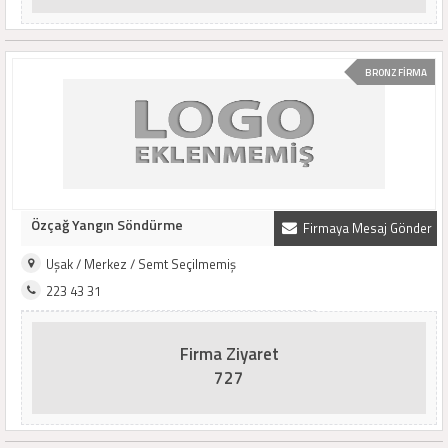
BRONZ FİRMA
Özçağ Yangın Söndürme
Firmaya Mesaj Gönder
Uşak / Merkez / Semt Seçilmemiş
223 43 31
Firma Ziyaret
727