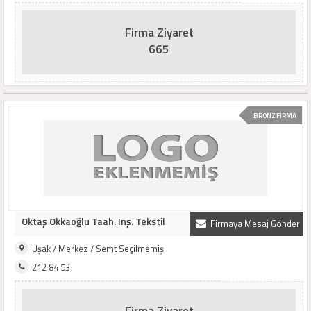
Firma Ziyaret
665
BRONZ FİRMA
Oktaş Okkaoğlu Taah. Inş. Tekstil
Firmaya Mesaj Gönder
Uşak / Merkez / Semt Seçilmemiş
212 84 53