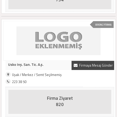
BRONZ FİRMA
Usko Inş. San. Tic. A.ş.
Firmaya Mesaj Gönder
Uşak / Merkez / Semt Seçilmemiş
223 38 50
Firma Ziyaret
820