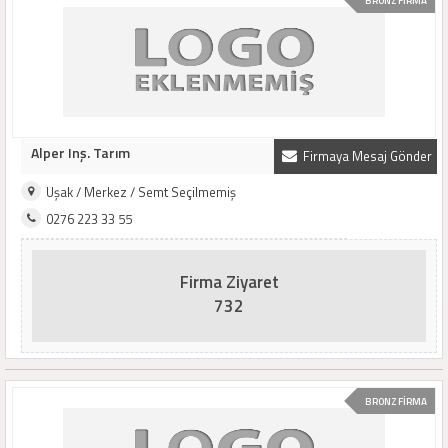
BRONZ FİRMA
Alper Inş. Tarım
Firmaya Mesaj Gönder
Uşak / Merkez / Semt Seçilmemiş
0276 223 33 55
Firma Ziyaret
732
BRONZ FİRMA