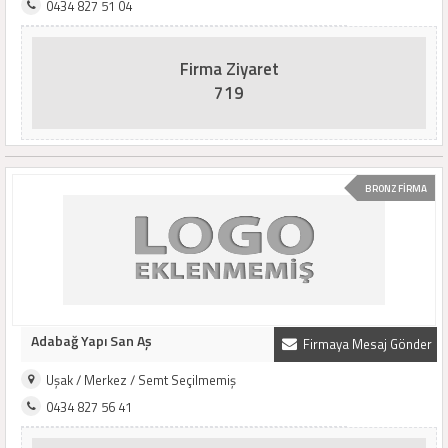
0434 827 51 04
Firma Ziyaret
719
BRONZ FİRMA
Adabağ Yapı San Aş
Firmaya Mesaj Gönder
Uşak / Merkez / Semt Seçilmemiş
0434 827 56 41