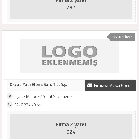
Firma Ziyaret
797
BRONZ FİRMA
Okyap Yapı Elem. San. Tic. A.ş.
Firmaya Mesaj Gönder
Uşak / Merkez / Semt Seçilmemiş
0276 224 79 55
Firma Ziyaret
924