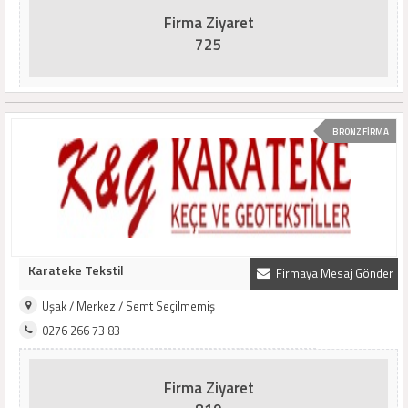
Firma Ziyaret
725
BRONZ FİRMA
Karateke Tekstil
Firmaya Mesaj Gönder
Uşak / Merkez / Semt Seçilmemiş
0276 266 73 83
Firma Ziyaret