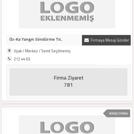
Öz-Ka Yangın Söndürme Tic.
Firmaya Mesaj Gönder
Uşak / Merkez / Semt Seçilmemiş
212 44 63
Firma Ziyaret
781
BRONZ FİRMA