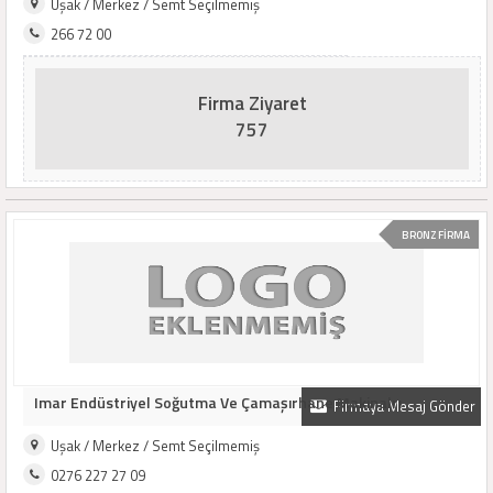
Uşak / Merkez / Semt Seçilmemiş
266 72 00
Firma Ziyaret
757
BRONZ FİRMA
Imar Endüstriyel Soğutma Ve Çamaşırhane Makinalrı
Firmaya Mesaj Gönder
Uşak / Merkez / Semt Seçilmemiş
0276 227 27 09