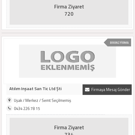
Firma Ziyaret
720
BRONZ FİRMA
Atılım Inşaat San Tic Ltd Şti
Firmaya Mesaj Gönder
Uşak / Merkez / Semt Seçilmemiş
0434 226 78 15
Firma Ziyaret
734