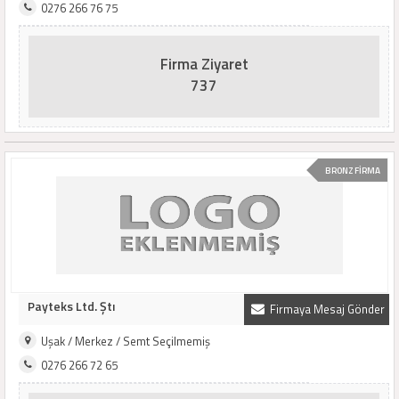
0276 266 76 75
Firma Ziyaret
737
BRONZ FİRMA
Payteks Ltd. Ştı
Firmaya Mesaj Gönder
Uşak / Merkez / Semt Seçilmemiş
0276 266 72 65