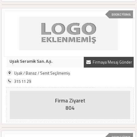
BRONZ FİRMA
Uşak Seramik San. A.ş.
Firmaya Mesaj Gönder
Uşak / Banaz / Semt Seçilmemiş
315 11 29
Firma Ziyaret
804