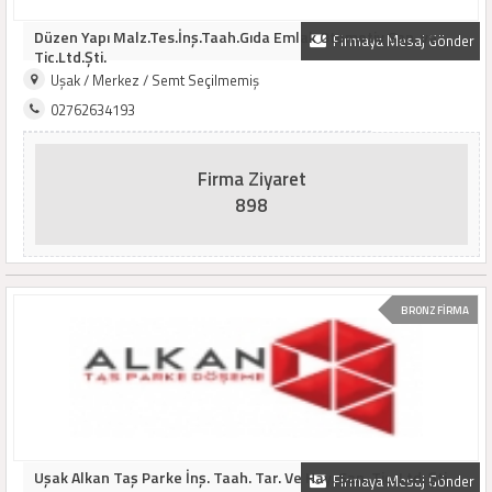
Düzen Yapı Malz.Tes.İnş.Taah.Gıda Emlak Otomotiv San. ve
Firmaya Mesaj Gönder
Tic.Ltd.Şti.
Uşak / Merkez / Semt Seçilmemiş
02762634193
Firma Ziyaret
898
BRONZ FİRMA
Uşak Alkan Taş Parke İnş. Taah. Tar. Ve Hay. San. Tic. Ltd. Şti
Firmaya Mesaj Gönder