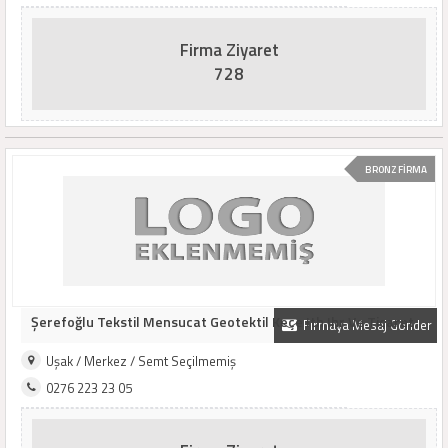
Firma Ziyaret
728
BRONZ FİRMA
Şerefoğlu Tekstil Mensucat Geotektil Keçe Ith Ihr Ve Ticaret
Firmaya Mesaj Gönder
Uşak / Merkez / Semt Seçilmemiş
0276 223 23 05