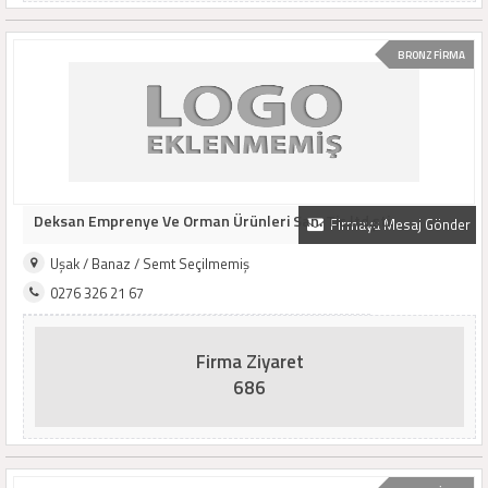
BRONZ FİRMA
Deksan Emprenye Ve Orman Ürünleri San. Tic.ltd.şti.
Firmaya Mesaj Gönder
Uşak / Banaz / Semt Seçilmemiş
0276 326 21 67
Firma Ziyaret
686