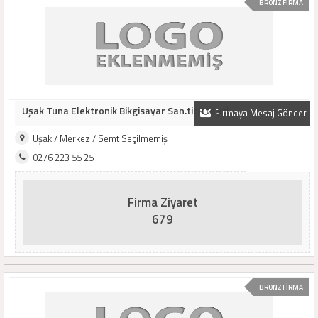
BRONZ FİRMA
Uşak Tuna Elektronik Bikgisayar San.ticlttd.şti
Firmaya Mesaj Gönder
Uşak / Merkez / Semt Seçilmemiş
0276 223 55 25
Firma Ziyaret
679
BRONZ FİRMA