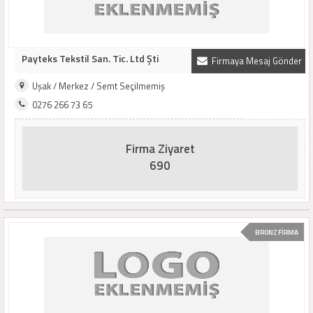
Payteks Tekstil San. Tic. Ltd Şti
Firmaya Mesaj Gönder
Uşak / Merkez / Semt Seçilmemiş
0276 266 73 65
Firma Ziyaret
690
BRONZ FİRMA