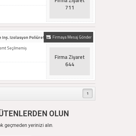
Firma Ziyaret
711
Inş. Izolasyon Poliüretan
Firmaya Mesaj Gönder
Semt Seçilmemiş
Firma Ziyaret
644
1
ÜYÜTENLERDEN OLUN
ok geçmeden yerinizi alın.