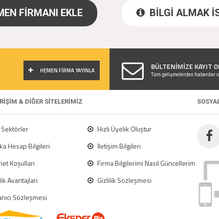
EN FİRMANI EKLE
BİLGİ ALMAK 
!
BÜLTENİMİZE KAYIT O
HEMEN FİRMA YAYINLA
Tüm gelişmelerden haberdar o
ERİŞİM & DİĞER SİTELERİMİZ
SOSYA
Sektörler
Hızlı Üyelik Oluştur
a Hesap Bilgileri
İletişim Bilgileri
et Koşulları
Firma Bilgilerimi Nasıl Güncellerim
ik Avantajları
Gizlilik Sözleşmesi
anıcı Sözleşmesi