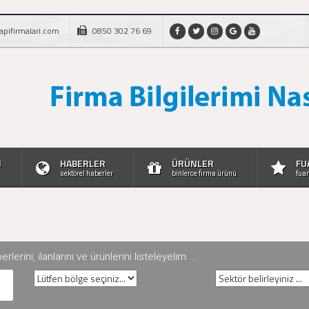
apifirmalari.com
0850 302 76 69
İ
HABERLER
ÜRÜNLER
FU
sektörel haberler
binlerce firma ürünü
fuar
rini, ilanlarını ve ürünlerini listeleyelim ...