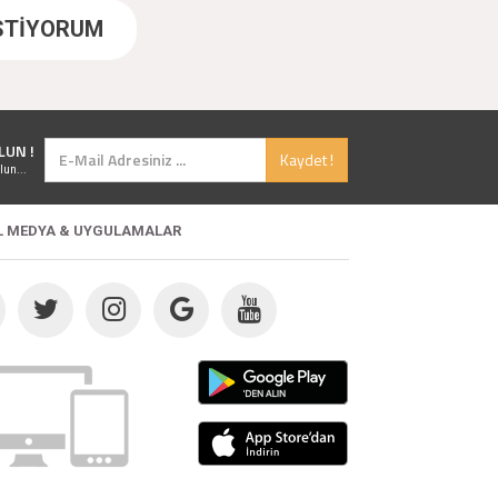
İSTİYORUM
LUN !
Kaydet !
lun...
L MEDYA & UYGULAMALAR