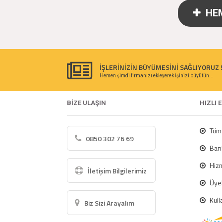
HEM
İŞLERİNİZİN BÜYÜMESİNİ SAĞLIYORUZ 
Hemen şimdi firmanızı ekleyerek işinizi büyütün...
BİZE ULAŞIN
HIZLI 
Tüm 
0850 302 76 69
Bank
Hizm
İletişim Bilgilerimiz
Üyel
Kull
Biz Sizi Arayalım