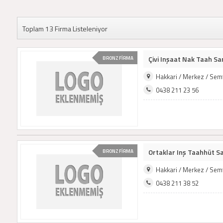
Toplam 13 Firma Listeleniyor
Çivi Inşaat Nak Taah San.
BRONZ FİRMA
Hakkari / Merkez / Sem
0438 211 23 56
Ortaklar Inş Taahhüt San
BRONZ FİRMA
Hakkari / Merkez / Sem
0438 211 38 52