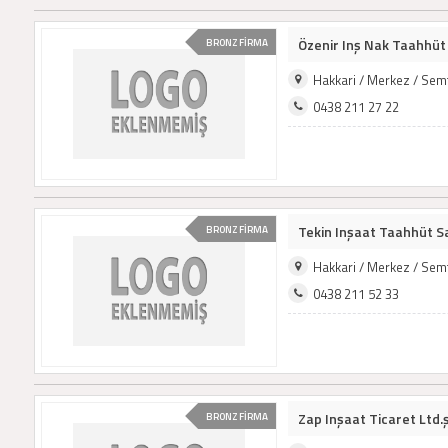
Özenir Inş Nak Taahhüt S
BRONZ FİRMA
Hakkari / Merkez / Sem
0438 211 27 22
Tekin Inşaat Taahhüt San
BRONZ FİRMA
Hakkari / Merkez / Sem
0438 211 52 33
Zap Inşaat Ticaret Ltd.ş
BRONZ FİRMA