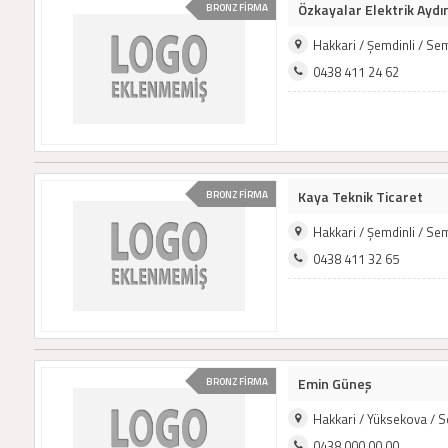
Özkayalar Elektrik Ayd
BRONZ FİRMA
Hakkari / Şemdinli / Se
0438 411 24 62
Kaya Teknik Ticaret
BRONZ FİRMA
Hakkari / Şemdinli / Se
0438 411 32 65
Emin Güneş
BRONZ FİRMA
Hakkari / Yüksekova / 
0438 000 00 00