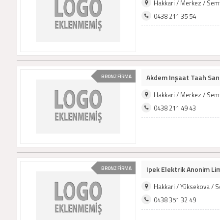
Hakkari / Merkez / Sem
0438 211 35 54
Akdem Inşaat Taah San 
BRONZ FİRMA
Hakkari / Merkez / Sem
0438 211 49 43
Ipek Elektrik Anonim Lim
BRONZ FİRMA
Hakkari / Yüksekova / 
0438 351 32 49