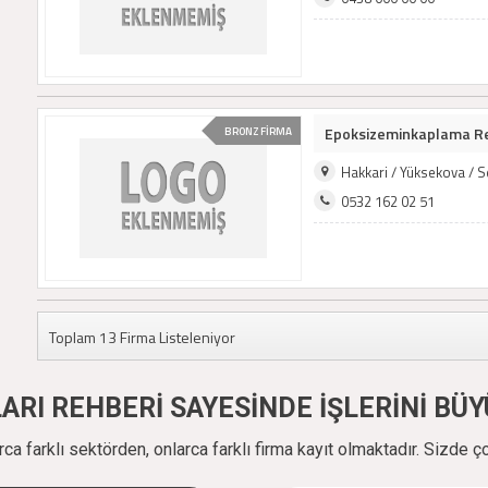
Epoksizeminkaplama Re 
BRONZ FİRMA
Hakkari / Yüksekova / 
0532 162 02 51
Toplam 13 Firma Listeleniyor
ALARI REHBERİ SAYESİNDE İŞLERİNİ B
a farklı sektörden, onlarca farklı firma kayıt olmaktadır. Sizde ç