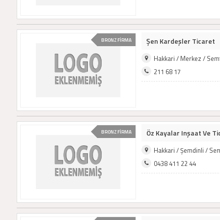
Şen Kardeşler Ticaret
BRONZ FİRMA
Hakkari / Merkez / Sem
211 68 17
Öz Kayalar Inşaat Ve Ti
BRONZ FİRMA
Hakkari / Şemdinli / Se
0438 411 22 44