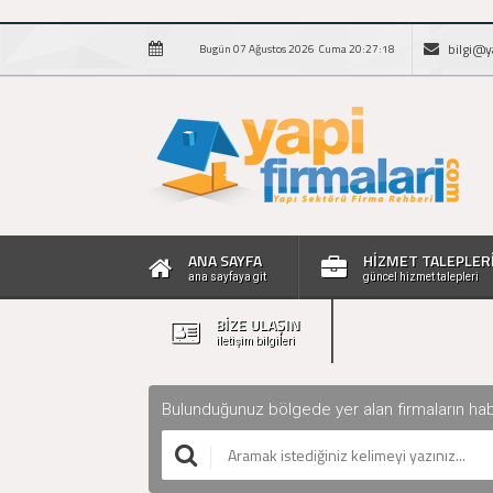
bilgi@y
Bugün 07 Ağustos 2026 Cuma 20:27:19
ANA SAYFA
HİZMET TALEPLER
ana sayfaya git
güncel hizmet talepleri
BİZE ULAŞIN
iletişim bilgileri
Bulunduğunuz bölgede yer alan firmaların haberle