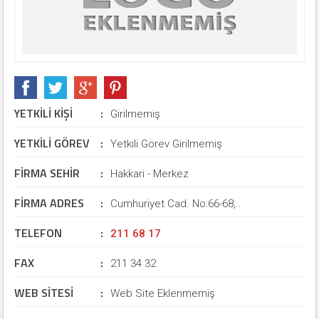
YETKİLİ KİŞİ
:
Girilmemiş
YETKİLİ GÖREV
:
Yetkili Görev Girilmemiş
FİRMA SEHİR
:
Hakkari - Merkez
FİRMA ADRES
:
Cumhuriyet Cad. No:66-68,..
TELEFON
:
211 68 17
FAX
:
211 34 32
WEB SİTESİ
:
Web Site Eklenmemiş