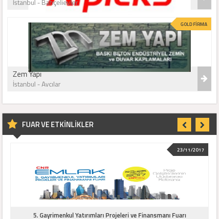
Kilis
Osmaniye
İstanbul - Bahçelievler
Düzce
GOLD FİRMA
Zem Yapı
İstanbul - Avcılar
FUAR VE ETKİNLİKLER
23/11/2017
5. Gayrimenkul Yatırımları Projeleri ve Finansmanı Fuarı