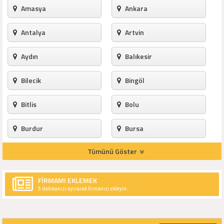
Amasya
Ankara
Antalya
Artvin
Aydın
Balıkesir
Bilecik
Bingöl
Bitlis
Bolu
Burdur
Bursa
Tümünü Göster
Çanakkale
Çankırı
Çorum
Denizli
FİRMAMI EKLEMEK
5 dakikanızı ayırarak firmanızı ekleyin..
Diyarbakır
Edirne