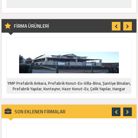
FİRMA ÜRÜNLERİ
ı,
YMP Prefabrik Ankara, Prefabrik Konut-Ev-Villa-Bina, Şantiye Binaları,
Y
Prefabrik Yapılar, Konteynır, Hazır Konut-Ev, Çelik Yapılar, Hangar
SON EKLENEN FİRMALAR