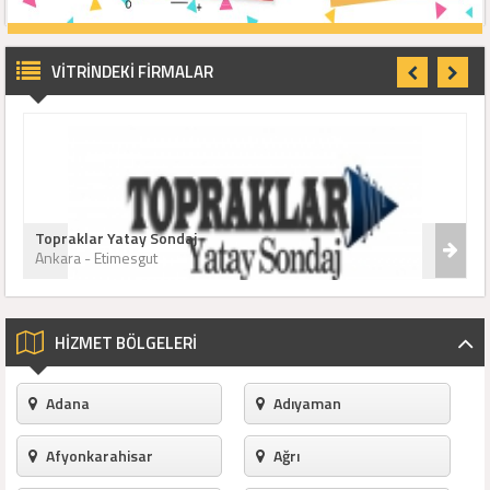
Ücretsiz Üye Ol - Firmanı Ekle
VİTRİNDEKİ FİRMALAR
Topraklar Yatay Sondaj
Ankara - Etimesgut
HİZMET BÖLGELERİ
Adana
Adıyaman
Afyonkarahisar
Ağrı