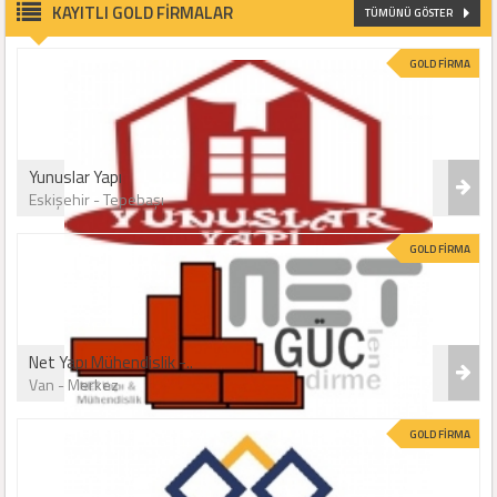
Elazığ
Erzincan
KAYITLI GOLD FİRMALAR
TÜMÜNÜ GÖSTER
Erzurum
Eskişehir
GOLD FİRMA
Gaziantep
Giresun
Gümüşhane
Hakkari
Yunuslar Yapı
Eskişehir - Tepebaşı
Hatay
Isparta
GOLD FİRMA
Mersin
İstanbul
İzmir
Kars
Net Yapı Mühendislik -..
Kastamonu
Kayseri
Van - Merkez
Kırklareli
Kırşehir
GOLD FİRMA
Kocaeli
Kahramanmaraş