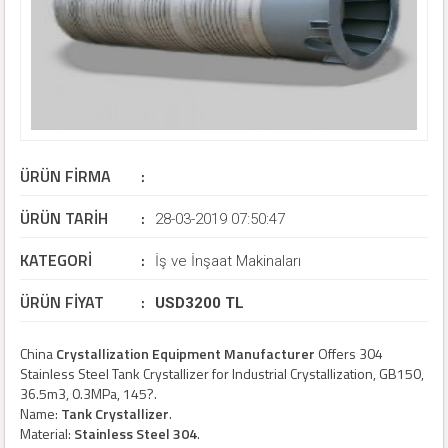
ÜRÜN FİRMA
:
ÜRÜN TARİH
:
DFC Tank Pressure Vessel Manufacturer Co., Ltd
28-03-2019 07:50:47
KATEGORİ
:
İş ve İnşaat Makinaları
ÜRÜN FİYAT
:
USD3200 TL
China
Crystallization Equipment Manufacturer
Offers 304
Stainless Steel Tank Crystallizer for Industrial Crystallization, GB150,
36.5m3, 0.3MPa, 145?.
Name:
Tank Crystallizer
.
Material:
Stainless Steel 304
.