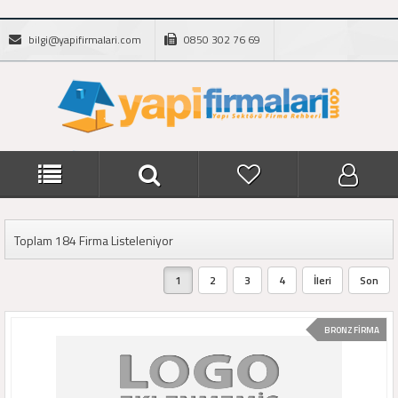
bilgi@yapifirmalari.com
0850 302 76 69
Toplam 184 Firma Listeleniyor
1
2
3
4
İleri
Son
BRONZ FİRMA