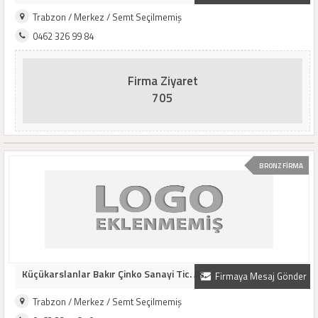
Trabzon / Merkez / Semt Seçilmemiş
0462 326 99 84
Firma Ziyaret
705
BRONZ FİRMA
Küçükarslanlar Bakır Çinko Sanayi Tic. Aş.
Firmaya Mesaj Gönder
Trabzon / Merkez / Semt Seçilmemiş