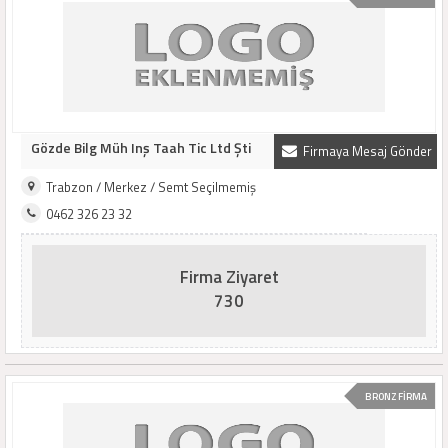
Gözde Bilg Müh Inş Taah Tic Ltd Şti
Firmaya Mesaj Gönder
Trabzon / Merkez / Semt Seçilmemiş
0462 326 23 32
Firma Ziyaret
730
BRONZ FİRMA