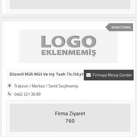
BRONZ FİRMA
Düzenli Müh Müt Ve Inş Taah Tic.ltd.şti.
Firmaya Mesaj Gönder
Trabzon / Merkez / Semt Seçilmemiş
0462 321 36 89
Firma Ziyaret
760