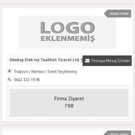
BRONZ FİRMA
Odabaş Elek Inş Taahhüt Ticaret Ltd. Şti.
Firmaya Mesaj Gönder
Trabzon / Merkez / Semt Seçilmemiş
0462 322 19 96
Firma Ziyaret
798
BRONZ FİRMA