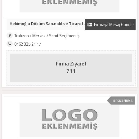
Hekimoğlu Döküm San.nakl.ve Ticaret A.ş.
Firmaya Mesaj Gönder
Trabzon / Merkez / Semt Seçilmemiş
0462 325 21 17
Firma Ziyaret
711
BRONZ FİRMA