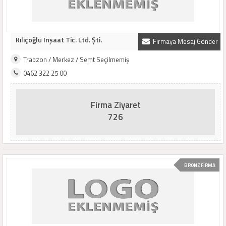
Kılıçoğlu Inşaat Tic. Ltd. Şti.
Firmaya Mesaj Gönder
Trabzon / Merkez / Semt Seçilmemiş
0462 322 25 00
Firma Ziyaret
726
BRONZ FİRMA