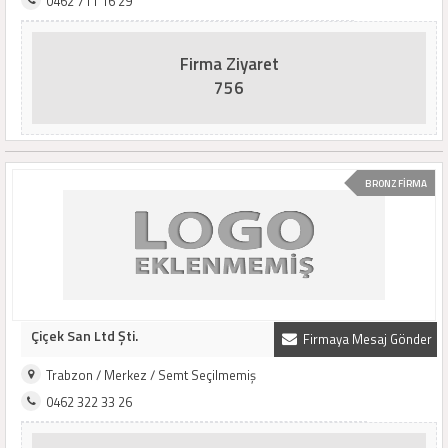
0462 711 16 29
Firma Ziyaret
756
BRONZ FİRMA
Çiçek San Ltd Şti.
Firmaya Mesaj Gönder
Trabzon / Merkez / Semt Seçilmemiş
0462 322 33 26