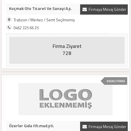
Koçmak Oto Ticaret Ve Sanayi A.ş.
Firmaya Mesaj Gönder
Trabzon / Merkez / Semt Seçilmemiş
0462 325 66 25
Firma Ziyaret
728
BRONZ FİRMA
Özerler Gıda Ith.mad.şti.
Firmaya Mesaj Gönder