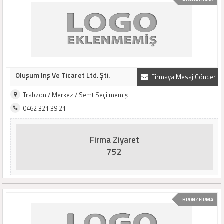
Oluşum Inş Ve Ticaret Ltd. Şti.
Firmaya Mesaj Gönder
Trabzon / Merkez / Semt Seçilmemiş
0462 321 39 21
Firma Ziyaret
752
BRONZ FİRMA