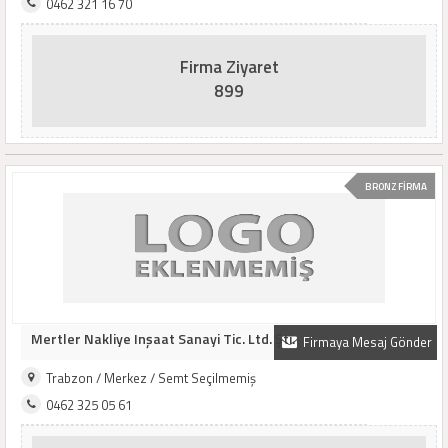
0462 321 16 70
Firma Ziyaret
899
BRONZ FİRMA
Mertler Nakliye Inşaat Sanayi Tic. Ltd. Şti.
Firmaya Mesaj Gönder
Trabzon / Merkez / Semt Seçilmemiş
0462 325 05 61