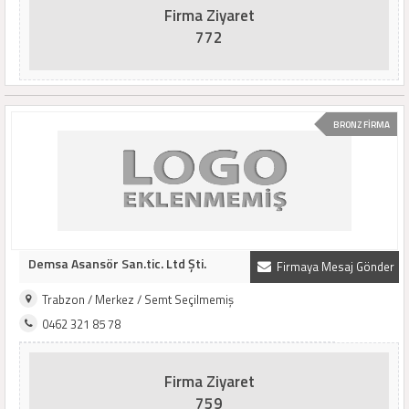
Firma Ziyaret
772
BRONZ FİRMA
Demsa Asansör San.tic. Ltd Şti.
Firmaya Mesaj Gönder
Trabzon / Merkez / Semt Seçilmemiş
0462 321 85 78
Firma Ziyaret
759