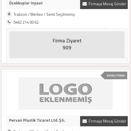
Özakkuşlar Inşaat
Firmaya Mesaj Gönder
Trabzon / Merkez / Semt Seçilmemiş
0462 214 00 62
Firma Ziyaret
909
BRONZ FİRMA
Pervan Plastik Ticaret Ltd. Şti.
Firmaya Mesaj Gönder