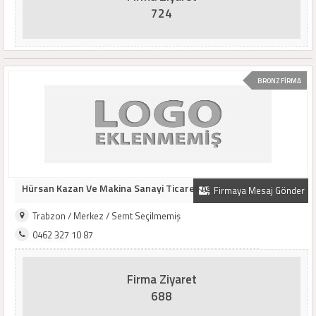
724
BRONZ FİRMA
Hürsan Kazan Ve Makina Sanayi Ticaret Aş.
Firmaya Mesaj Gönder
Trabzon / Merkez / Semt Seçilmemiş
0462 327 10 87
Firma Ziyaret
688