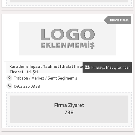
BRONZ FİRMA
Karadeniz Inşaat Taahhüt Ithalat Ihracat Pazarlama Sanayi
Firmaya Mesaj Gönder
Ticaret Ltd. Şti.
Trabzon / Merkez / Semt Seçilmemiş
0462 326 08 38
Firma Ziyaret
738