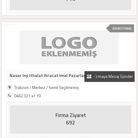
BRONZ FİRMA
Nasar Inş Ithalat Ihracat Imal Pazarlama Aş.
Firmaya Mesaj Gönder
Trabzon / Merkez / Semt Seçilmemiş
0462 321 41 10
Firma Ziyaret
692