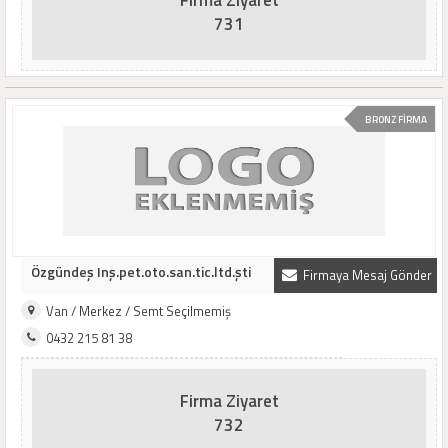
Firma Ziyaret
731
BRONZ FİRMA
Özgündeş Inş.pet.oto.san.tic.ltd.şti
Firmaya Mesaj Gönder
Van / Merkez / Semt Seçilmemiş
0432 215 81 38
Firma Ziyaret
732