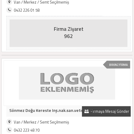
Van / Merkez / Semt Seçilmemiş
0432 226 01 58
Firma Ziyaret
962
BRONZ FİRMA
Sönmez Doğu Kereste Inş.nak.san.vetic.ltd.şti.
Firmaya Mesaj Gönder
Van / Merkez / Semt Seçilmemiş
0432 223 48 70