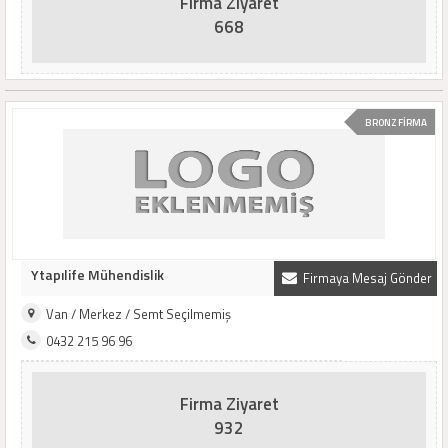
Firma Ziyaret
668
BRONZ FİRMA
Ytapılife Mühendislik
Firmaya Mesaj Gönder
Van / Merkez / Semt Seçilmemiş
0432 215 96 96
Firma Ziyaret
932