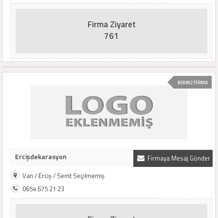
Firma Ziyaret
761
BRONZ FİRMA
Ercişdekarasyon
Firmaya Mesaj Gönder
Van / Erciş / Semt Seçilmemiş
0654 675 21 23