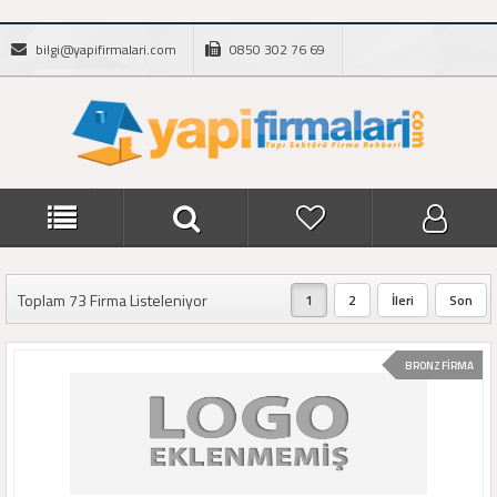
bilgi@yapifirmalari.com
0850 302 76 69
Toplam 73 Firma Listeleniyor
1
2
İleri
Son
BRONZ FİRMA