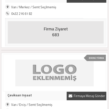
Van / Merkez / Semt Seçilmemiş
0432 216 61 82
Firma Ziyaret
683
BRONZ FİRMA
Çeviksan Inşaat
Firmaya Mesaj Gönder
Van / Erciş / Semt Seçilmemiş