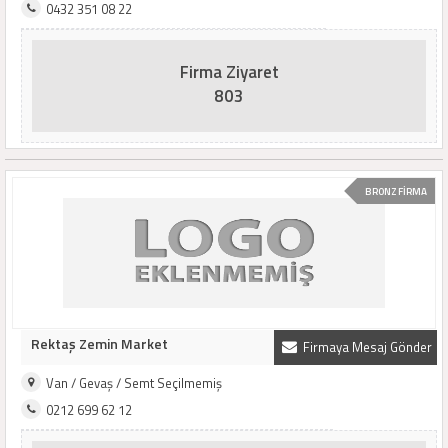
0432 351 08 22
Firma Ziyaret
803
BRONZ FİRMA
Rektaş Zemin Market
Firmaya Mesaj Gönder
Van / Gevaş / Semt Seçilmemiş
0212 699 62 12