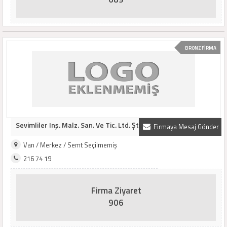
BRONZ FİRMA
Sevimliler Inş. Malz. San. Ve Tic. Ltd. Şti.
Firmaya Mesaj Gönder
Van / Merkez / Semt Seçilmemiş
216 74 19
Firma Ziyaret
906