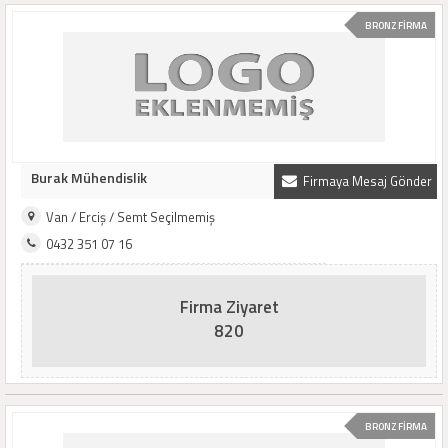
BRONZ FİRMA
Burak Mühendislik
Firmaya Mesaj Gönder
Van / Erciş / Semt Seçilmemiş
0432 351 07 16
Firma Ziyaret
820
BRONZ FİRMA