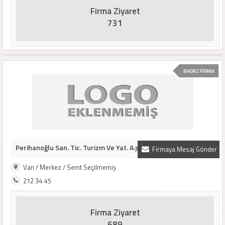
Firma Ziyaret
731
BRONZ FİRMA
Perihanoğlu San. Tic. Turizm Ve Yat. A.ş.
Firmaya Mesaj Gönder
Van / Merkez / Semt Seçilmemiş
212 34 45
Firma Ziyaret
689