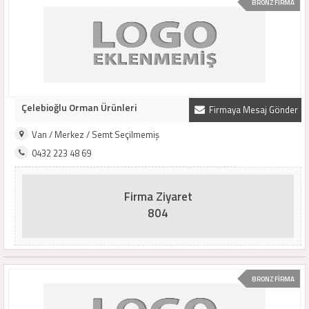
BRONZ FİRMA
Çelebioğlu Orman Ürünleri
Firmaya Mesaj Gönder
Van / Merkez / Semt Seçilmemiş
0432 223 48 69
Firma Ziyaret
804
BRONZ FİRMA