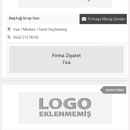
Baştuğ Grup Van
Firmaya Mesaj Gönder
Van / Merkez / Semt Seçilmemiş
0432 212 00 65
Firma Ziyaret
744
BRONZ FİRMA