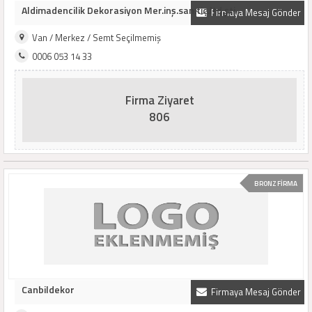
Aldimadencilik Dekorasiyon Mer.inş.san.tiç.ltd.şti
Firmaya Mesaj Gönder
Van / Merkez / Semt Seçilmemiş
0006 053 14 33
Firma Ziyaret
806
BRONZ FİRMA
Canbildekor
Firmaya Mesaj Gönder