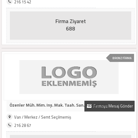
216 15 42
Firma Ziyaret
688
BRONZ FİRMA
Özenler Müh. Mim. Inş. Mak. Taah. San. Tic. Ltd. Şti.
Firmaya Mesaj Gönder
Van / Merkez / Semt Seçilmemiş
216 28 67