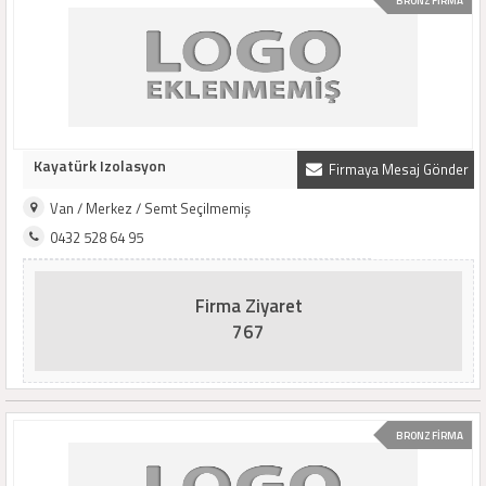
BRONZ FİRMA
Kayatürk Izolasyon
Firmaya Mesaj Gönder
Van / Merkez / Semt Seçilmemiş
0432 528 64 95
Firma Ziyaret
767
BRONZ FİRMA