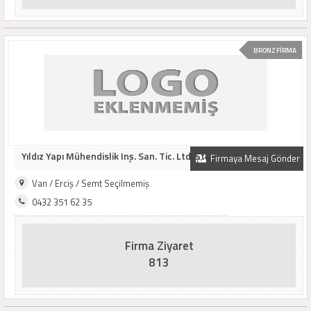
BRONZ FİRMA
Yıldız Yapı Mühendislik Inş. San. Tic. Ltd. Şti.
Firmaya Mesaj Gönder
Van / Erciş / Semt Seçilmemiş
0432 351 62 35
Firma Ziyaret
813