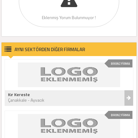
Eklenmiş Yorum Bulunmuyor !
AYNI SEKTÖRDEN DİĞER FİRMALAR
BRONZ FİRMA
Kır Kereste
Çanakkale - Ayvacık
BRONZ FİRMA