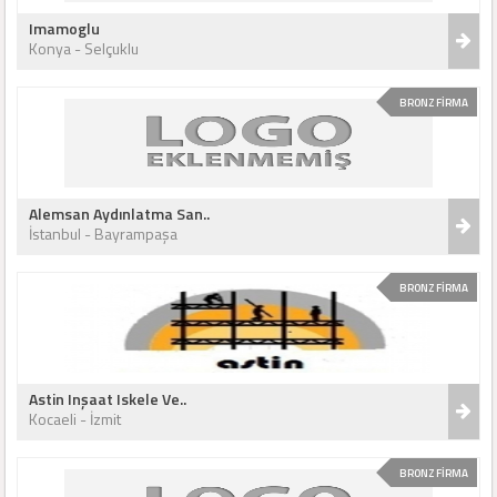
Imamoglu
Konya - Selçuklu
BRONZ FİRMA
Alemsan Aydınlatma San..
İstanbul - Bayrampaşa
BRONZ FİRMA
Astin Inşaat Iskele Ve..
Kocaeli - İzmit
BRONZ FİRMA