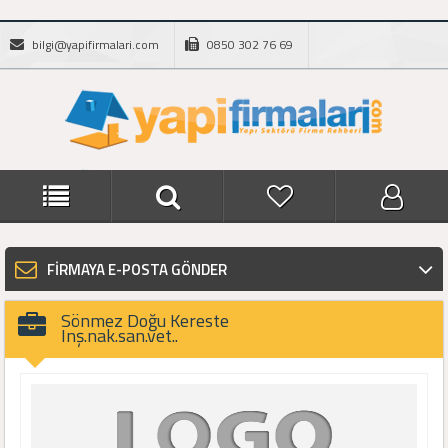
bilgi@yapifirmalari.com
0850 302 76 69
FİRMAYA E-POSTA GÖNDER
Sönmez Doğu Kereste
Inş.nak.san.vet..