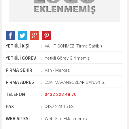
YETKİLİ KİŞİ
:
VAHİT SÖNMEZ (Firma Sahibi)
YETKİLİ GÖREV
:
Yetkili Görev Girilmemiş
FİRMA SEHİR
:
Van - Merkez
FİRMA ADRES
:
ESKİ MARANGOZLAR SANAYİ S..
TELEFON
:
0432 223 48 70
FAX
:
0432 223 15 63
WEB SİTESİ
:
Web Site Eklenmemiş