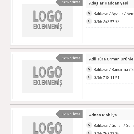
Adaşlar Haddaniyesi
BRONZ FİRMA
Balıkesir / Ayvalık / S
0266 242 57 32
Adil Türe Orman Ürünle
BRONZ FİRMA
Balıkesir / Bandırma /
0266 718 11 51
Adnan Mobilya
BRONZ FİRMA
Balıkesir / Gönen / Se
0266 762 77 76