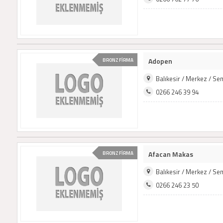
Adopen
BRONZ FİRMA
Balıkesir / Merkez / S
0266 246 39 94
Afacan Makas
BRONZ FİRMA
Balıkesir / Merkez / S
0266 246 23 50