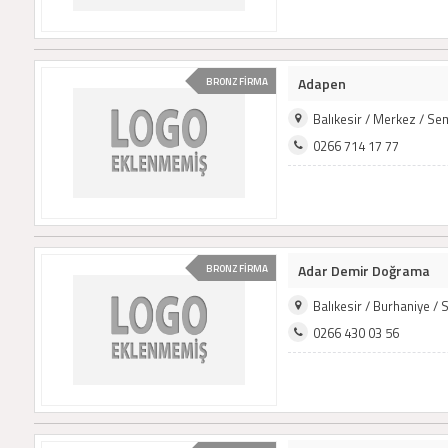
Adapen
BRONZ FİRMA
Balıkesir / Merkez / S
0266 714 17 77
Adar Demir Doğrama
BRONZ FİRMA
Balıkesir / Burhaniye /
0266 430 03 56