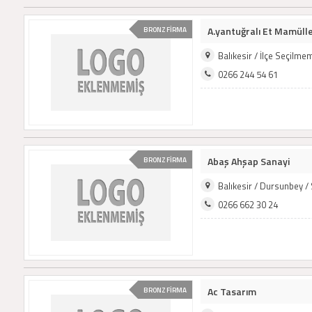
A.yantuğralı Et Mamülle
BRONZ FİRMA
Balıkesir / İlçe Seçilm
0266 244 54 61
Abaş Ahşap Sanayi
BRONZ FİRMA
Balıkesir / Dursunbey 
0266 662 30 24
Ac Tasarım
BRONZ FİRMA