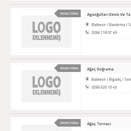
Agaoğulları Deniz Ve Tat
BRONZ FİRMA
Balıkesir / Bandırma /
0266 718 07 49
Ağaç Doğrama
BRONZ FİRMA
Balıkesir / Bigadiç / S
0266 626 10 45
Ağaç Tornacı
BRONZ FİRMA