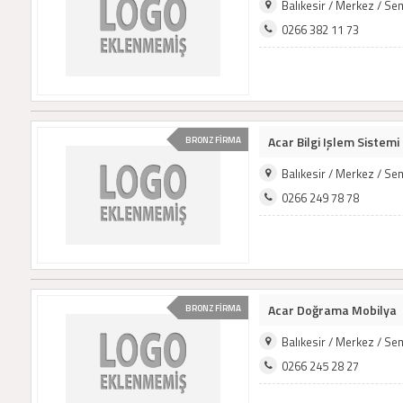
Balıkesir / Merkez / S
0266 382 11 73
Acar Bilgi Işlem Sistemi
BRONZ FİRMA
Balıkesir / Merkez / S
0266 249 78 78
Acar Doğrama Mobilya
BRONZ FİRMA
Balıkesir / Merkez / S
0266 245 28 27