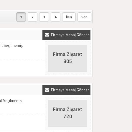
1
2
3
4
İleri
Son
Firmaya Mesaj Gönder
emt Seçilmemiş
Firma Ziyaret
805
Firmaya Mesaj Gönder
mt Seçilmemiş
Firma Ziyaret
720