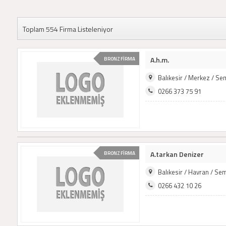
Toplam 554 Firma Listeleniyor
A.h.m.
BRONZ FİRMA
Balıkesir / Merkez / S
0266 373 75 91
A.tarkan Denizer
BRONZ FİRMA
Balıkesir / Havran / Se
0266 432 10 26