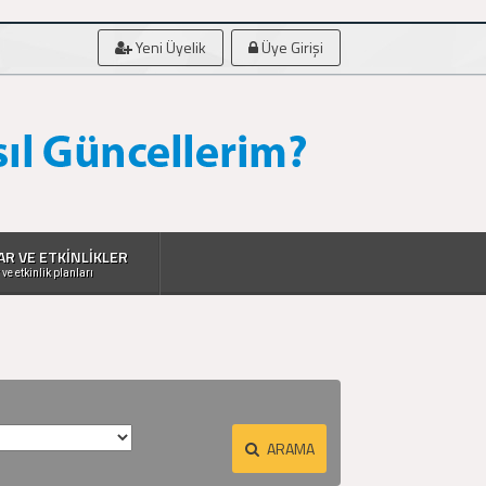
Yeni Üyelik
Üye Girişi
AR VE ETKİNLİKLER
 ve etkinlik planları
ARAMA