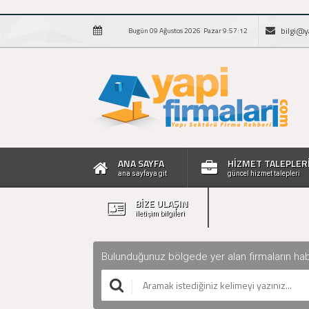
bilgi@y
Bugün 09 Ağustos 2026 Pazar 9:57:13
ANA SAYFA
HİZMET TALEPLER
ana sayfaya git
güncel hizmet talepleri
BİZE ULAŞIN
iletişim bilgileri
Bulunduğunuz bölgede yer alan firmaların haberle