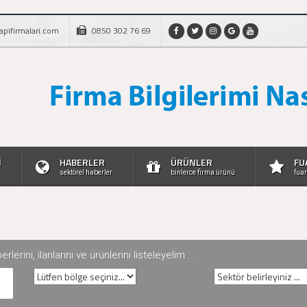
apifirmalari.com
0850 302 76 69
İ
HABERLER
ÜRÜNLER
FU
sektörel haberler
binlerce firma ürünü
fuar
rini, ilanlarını ve ürünlerini listeleyelim ...