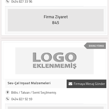
0434 827 33 96
Firma Ziyaret
845
BRONZ FİRMA
Sev-Çel Inşaat Malzemeleri
Firmaya Mesaj Gönder
Bitlis / Tatvan / Semt Seçilmemiş
0434 827 92 59