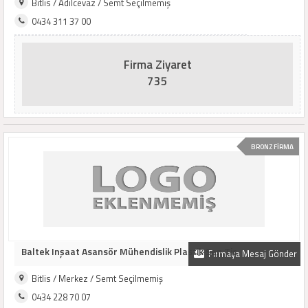
Bitlis / Adilcevaz / Semt Seçilmemiş
0434 311 37 00
Firma Ziyaret
735
BRONZ FİRMA
Baltek Inşaat Asansör Mühendislik Plastik San Tic
Firmaya Mesaj Gönder
Bitlis / Merkez / Semt Seçilmemiş
0434 228 70 07