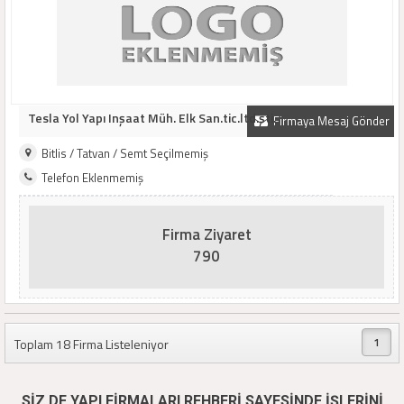
Tesla Yol Yapı Inşaat Müh. Elk San.tic.ltd.şti.
Firmaya Mesaj Gönder
Bitlis / Tatvan / Semt Seçilmemiş
Telefon Eklenmemiş
Firma Ziyaret
790
1
Toplam 18 Firma Listeleniyor
SİZ DE YAPI FİRMALARI REHBERİ SAYESİNDE İŞLERİNİ