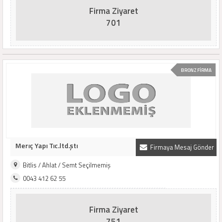
Firma Ziyaret
701
BRONZ FİRMA
Merıç Yapı Tıc.ltd.ştı
Firmaya Mesaj Gönder
Bitlis / Ahlat / Semt Seçilmemiş
0043 412 62 55
Firma Ziyaret
751