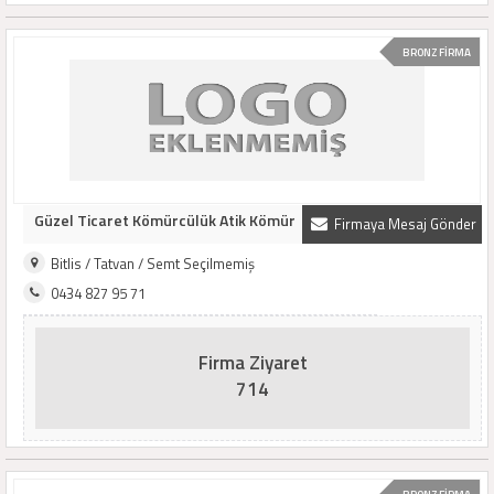
BRONZ FİRMA
Güzel Ticaret Kömürcülük Atik Kömür
Firmaya Mesaj Gönder
Bitlis / Tatvan / Semt Seçilmemiş
0434 827 95 71
Firma Ziyaret
714