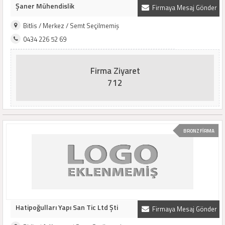
Şaner Mühendislik
Firmaya Mesaj Gönder
Bitlis / Merkez / Semt Seçilmemiş
0434 226 52 69
Firma Ziyaret
712
BRONZ FİRMA
Hatipoğulları Yapı San Tic Ltd Şti
Firmaya Mesaj Gönder