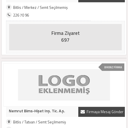
Bitlis / Merkez / Semt Seçilmemiş
226 70 96
Firma Ziyaret
697
BRONZ FİRMA
Nemrut Bims-Hişet Inş. Tic. A.ş.
Firmaya Mesaj Gönder
Bitlis / Tatvan / Semt Seçilmemiş