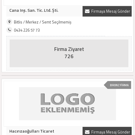
Cana Inş. San. Tic. Ltd. Şti.
Firmaya Mesaj Gönder
Bitlis / Merkez / Semt Seçilmemiş
0434 226 57 73
Firma Ziyaret
726
BRONZ FİRMA
Hacırızaoğulları Ticaret
Firmaya Mesaj Gönder