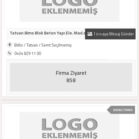
Tatvan Bims Blok Beton Yapı Ele. Mad.san.tic.ltd
Firmaya Mesaj Gönder
Bitlis / Tatvan / Semt Seçilmemiş
0434 829 11 00
Firma Ziyaret
858
BRONZ FİRMA