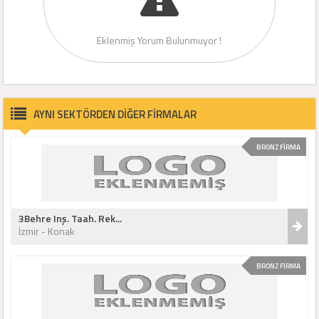
Eklenmiş Yorum Bulunmuyor !
AYNI SEKTÖRDEN DİĞER FİRMALAR
BRONZ FİRMA
3Behre Inş. Taah. Rek...
İzmir - Konak
BRONZ FİRMA