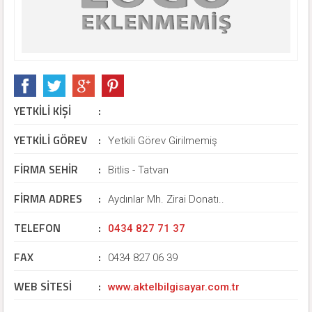
YETKİLİ KİŞİ
:
YETKİLİ GÖREV
:
MEHMET VASIF KUMANDAVEREN (Firma Sahibi)
Yetkili Görev Girilmemiş
FİRMA SEHİR
:
Bitlis - Tatvan
FİRMA ADRES
:
Aydınlar Mh. Zirai Donatı..
TELEFON
:
0434 827 71 37
FAX
:
0434 827 06 39
WEB SİTESİ
:
www.aktelbilgisayar.com.tr