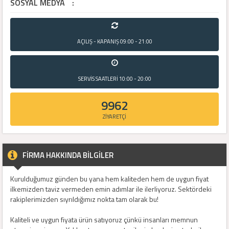
SOSYAL MEDYA
:
AÇILIŞ - KAPANIŞ
09:00 - 21:00
SERVİS SAATLERİ
10:00 - 20:00
9962
ZİYARETÇİ
FİRMA HAKKINDA BİLGİLER
Kurulduğumuz günden bu yana hem kaliteden hem de uygun fiyat
ilkemizden taviz vermeden emin adımlar ile ilerliyoruz. Sektördeki
rakiplerimizden sıyrıldığımız nokta tam olarak bu!
Kaliteli ve uygun fiyata ürün satıyoruz çünkü insanları memnun