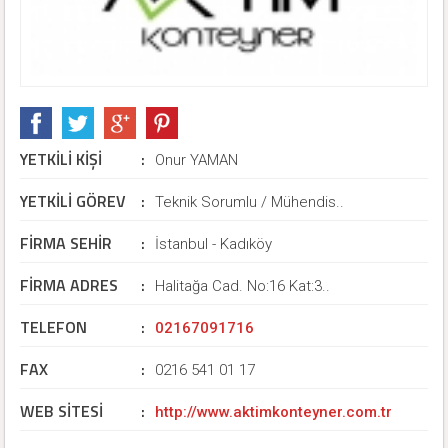
YETKİLİ KİŞİ
:
Onur YAMAN
YETKİLİ GÖREV
:
Teknik Sorumlu / Mühendis..
FİRMA SEHİR
:
İstanbul - Kadıköy
FİRMA ADRES
:
Halitağa Cad. No:16 Kat:3..
TELEFON
:
02167091716
FAX
:
0216 541 01 17
WEB SİTESİ
:
http://www.aktimkonteyner.com.tr