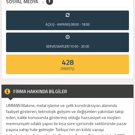
SOSYAL MEDYA
:
AÇILIŞ - KAPANIŞ
08:00 - 18:00
SERVİS SAATLERİ
10:00 - 20:00
428
ZİYARETÇİ
FİRMA HAKKINDA BİLGİLER
UMMAN Makine, metal işleme ve çelik konstrüksiyon alanında
faaliyet gösteren, teknolojik gelişimi ve değişimleri yakından takip
eden, kalite konusunda göstermiş olduğu hassasiyet ve müşteri
memnuniyeti odaklı yapısı ile kısa süre içerisinde sektöründe pazar
payına sahip hale gelmiştir. Türkiye’nin en köklü sanayi