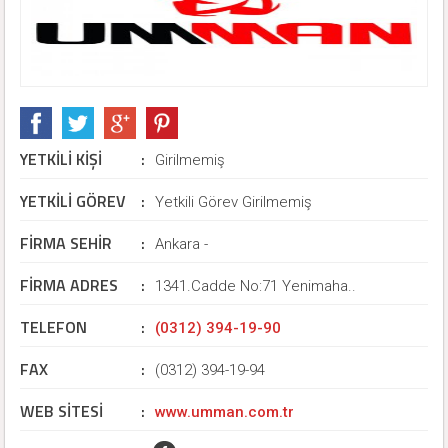
YETKİLİ KİŞİ
:
Girilmemiş
YETKİLİ GÖREV
:
Yetkili Görev Girilmemiş
FİRMA SEHİR
:
Ankara -
FİRMA ADRES
:
1341.Cadde No:71 Yenimaha..
TELEFON
:
(0312) 394-19-90
FAX
:
(0312) 394-19-94
WEB SİTESİ
:
www.umman.com.tr