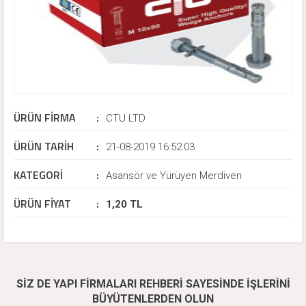
ÜRÜN FİRMA
:
CTU LTD
ÜRÜN TARİH
:
21-08-2019 16:52:03
KATEGORİ
:
Asansör ve Yürüyen Merdiven
ÜRÜN FİYAT
:
1,20 TL
SİZ DE YAPI FİRMALARI REHBERİ SAYESİNDE İŞLERİNİ
BÜYÜTENLERDEN OLUN