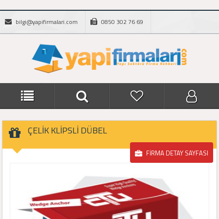
bilgi@yapifirmalari.com
0850 302 76 69
ÇELİK KLİPSLİ DÜBEL
FİRMA DETAY SAYFASI