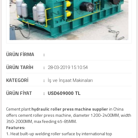
ÜRÜN FİRMA
:
ÜRÜN TARİH
:
Sino Cement Spare Parts Supplier Co., Ltd
28-03-2019 15:10:54
KATEGORİ
:
İş ve İnşaat Makinaları
ÜRÜN FİYAT
:
USD609000 TL
Cement plant
hydraulic roller press machine supplier
in China
offers cement roller press machine, diameter 1200-2400MM, width
350-2000MM, max feeding 45-85MM.
Features:
1. Heat built-up welding roller surface by international top