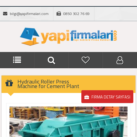
bilgi@yapifirmalari.com
0850 302 76 69
Hydraulic Roller Press
Machine for Cement Plant
FİRMA DETAY SAYFASI