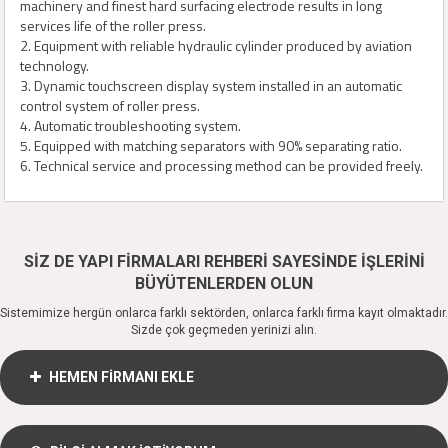
machinery and finest hard surfacing electrode results in long
services life of the roller press.
2. Equipment with reliable hydraulic cylinder produced by aviation
technology.
3. Dynamic touchscreen display system installed in an automatic
control system of roller press.
4. Automatic troubleshooting system.
5. Equipped with matching separators with 90% separating ratio.
6. Technical service and processing method can be provided freely.
SİZ DE YAPI FİRMALARI REHBERİ SAYESİNDE İŞLERİNİ
BÜYÜTENLERDEN OLUN
Sistemimize hergün onlarca farklı sektörden, onlarca farklı firma kayıt olmaktadır.
Sizde çok geçmeden yerinizi alın.
HEMEN FİRMANI EKLE