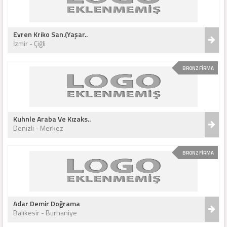
Evren Kriko San.(Yaşar..
İzmir - Çiğli
BRONZ FİRMA
Kuhnle Araba Ve Kızaks..
Denizli - Merkez
BRONZ FİRMA
Adar Demir Doğrama
Balıkesir - Burhaniye