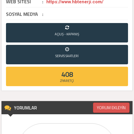
WEB SİTESİ
:
https://www.hbtenerji.com/
SOSYAL MEDYA
:
AÇILIŞ - KAPANIŞ
SERVİS SAATLERİ
408
ZİYARETÇİ
YORUMLAR
YORUM EKLEYİN