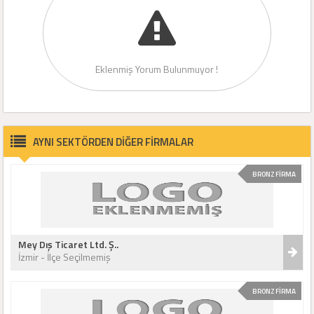
Eklenmiş Yorum Bulunmuyor !
AYNI SEKTÖRDEN DİĞER FİRMALAR
BRONZ FİRMA
Mey Dış Ticaret Ltd. Ş..
İzmir - İlçe Seçilmemiş
BRONZ FİRMA