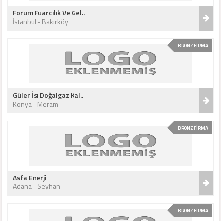
Forum Fuarcılık Ve Gel..
İstanbul - Bakırköy
BRONZ FİRMA
Güler İsı Doğalgaz Kal..
Konya - Meram
BRONZ FİRMA
Asfa Enerji
Adana - Seyhan
BRONZ FİRMA