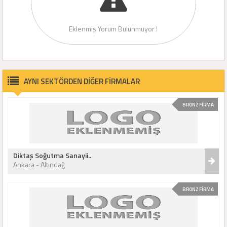
Eklenmiş Yorum Bulunmuyor !
AYNI SEKTÖRDEN DİĞER FİRMALAR
BRONZ FİRMA
Diktaş Soğutma Sanayii..
Ankara - Altındağ
BRONZ FİRMA