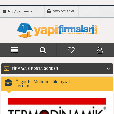
bilgi@yapifirmalari.com
0850 302 76 69
FİRMAYA E-POSTA GÖNDER
Özgür Isı Mühendizlik İnşaat
Termod..