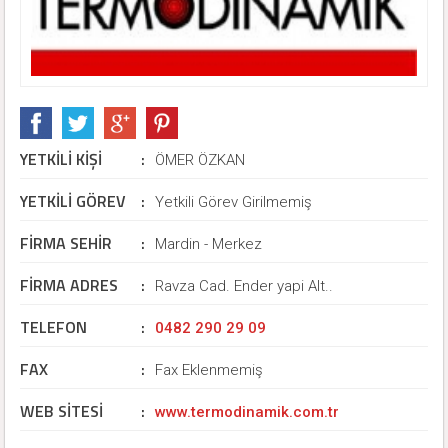
YETKİLİ KİŞİ
:
ÖMER ÖZKAN
YETKİLİ GÖREV
:
Yetkili Görev Girilmemiş
FİRMA SEHİR
:
Mardin - Merkez
FİRMA ADRES
:
Ravza Cad. Ender yapi Alt..
TELEFON
:
0482 290 29 09
FAX
:
Fax Eklenmemiş
WEB SİTESİ
:
www.termodinamik.com.tr