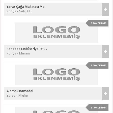
Yarar Çağa Makinası Mo..
Konya - Selçuklu
BRONZ FİRMA
Konzade Endüstriyel Mu..
Konya - Meram
BRONZ FİRMA
Alpmakinamodel
Bursa - Nilüfer
BRONZ FİRMA