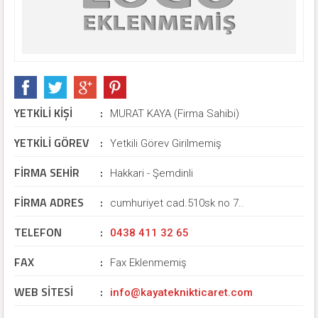
YETKİLİ KİŞİ
:
MURAT KAYA (Firma Sahibi)
YETKİLİ GÖREV
:
Yetkili Görev Girilmemiş
FİRMA SEHİR
:
Hakkari - Şemdinli
FİRMA ADRES
:
cumhuriyet cad.510sk no 7..
TELEFON
:
0438 411 32 65
FAX
:
Fax Eklenmemiş
WEB SİTESİ
:
info@kayateknikticaret.com