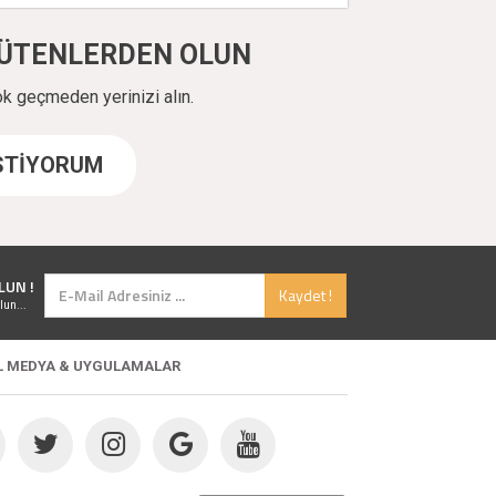
ÜYÜTENLERDEN OLUN
ok geçmeden yerinizi alın.
İSTİYORUM
LUN !
Kaydet !
lun...
L MEDYA & UYGULAMALAR