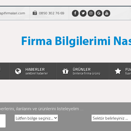
apifirmalari.com
0850 302 76 69
İ
HABERLER
ÜRÜNLER
FU
sektörel haberler
binlerce firma ürünü
fuar
rini, ilanlarını ve ürünlerini listeleyelim ...