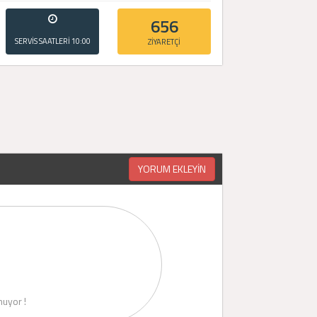
656
SERVİS SAATLERİ
10:00
ZİYARETÇİ
- 20:00
YORUM EKLEYİN
uyor !