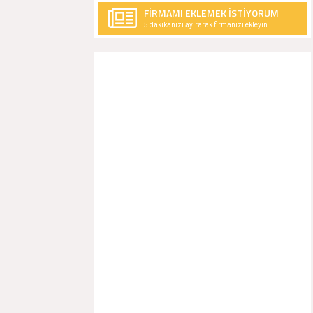
FİRMAMI EKLEMEK İSTİYORUM
5 dakikanızı ayırarak firmanızı ekleyin..