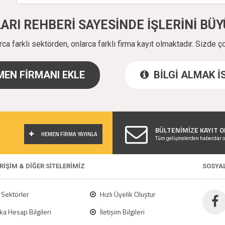
ALARI REHBERİ SAYESİNDE İŞLERİNİ B
a farklı sektörden, onlarca farklı firma kayıt olmaktadır. Sizde ç
EN FİRMANI EKLE
BİLGİ ALMAK 
!
BÜLTENİMİZE KAYIT O
HEMEN FİRMA YAYINLA
Tüm gelişmelerden haberdar o
ERİŞİM & DİĞER SİTELERİMİZ
SOSYA
Sektörler
Hızlı Üyelik Oluştur
a Hesap Bilgileri
İletişim Bilgileri