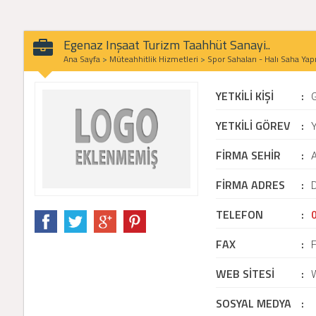
Egenaz Inşaat Turizm Taahhüt Sanayi..
Ana Sayfa
>
Müteahhitlik Hizmetleri
>
Spor Sahaları - Halı Saha Yap
YETKİLİ KİŞİ
:
YETKİLİ GÖREV
:
Y
FİRMA SEHİR
:
FİRMA ADRES
:
D
TELEFON
:
FAX
:
WEB SİTESİ
:
SOSYAL MEDYA
: