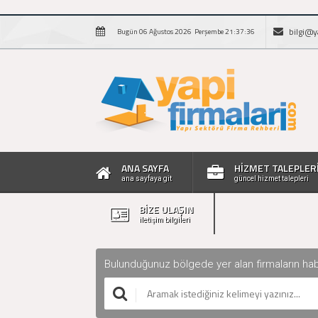
bilgi@y
Bugün 06 Ağustos 2026 Perşembe 21:37:36
ANA SAYFA
HİZMET TALEPLER
ana sayfaya git
güncel hizmet talepleri
BİZE ULAŞIN
iletişim bilgileri
Bulunduğunuz bölgede yer alan firmaların haberle