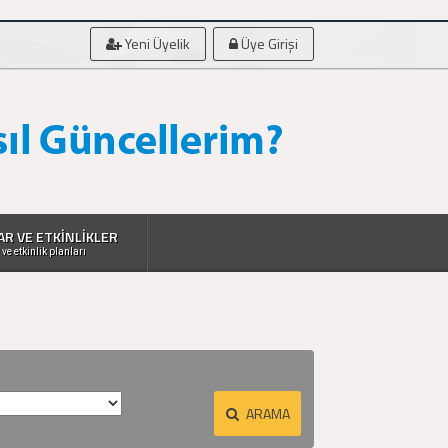
Yeni Üyelik
Üye Girişi
AR VE ETKİNLİKLER
 ve etkinlik planları
ARAMA