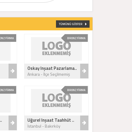
TÜMÜNÜ GÖSTER
ONZ FİRMA
BRONZ FİRMA
Oskay Inşaat Pazarlama..
Ankara - İlçe Seçilmemiş
ONZ FİRMA
BRONZ FİRMA
..
Uğurel Inşaat Taahhüt ..
İstanbul - Bakırköy