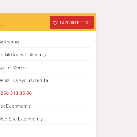
FAVORİLERE EKLE
ımı
Girilmemiş
etkili Görev Girilmemiş
Aydın - Merkez
enizli Karayolu Üzeri Ta..
0256 313 35 36
Fax Eklenmemiş
Web Site Eklenmemiş