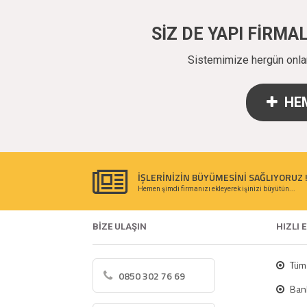
SİZ DE YAPI FİRM
Sistemimize hergün onlarc
HEM
İŞLERİNİZİN BÜYÜMESİNİ SAĞLIYORUZ 
Hemen şimdi firmanızı ekleyerek işinizi büyütün...
BİZE ULAŞIN
HIZLI 
Tüm 
0850 302 76 69
Bank