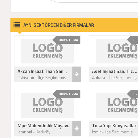
AYNI SEKTÖRDEN DİĞER FİRMALAR
BRONZ FİRMA
BR
Akcan Inşaat Taah San ..
Asef Inşaat San. Tic. ..
Eskişehir - İlçe Seçilmemiş
Ankara - İlçe Seçilmemiş
BRONZ FİRMA
BR
Mpe Mühendislik Müşavi..
Tusa Yapı Kimyasalları
İstanbul - Kadıköy
İzmir - İlçe Seçilmemiş