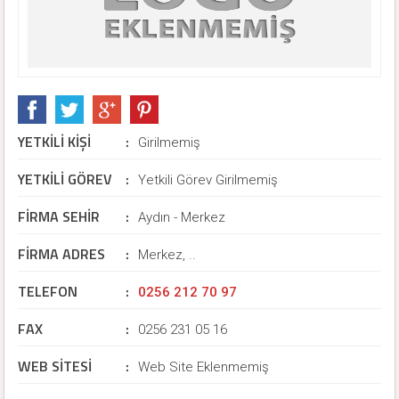
YETKİLİ KİŞİ
:
Girilmemiş
YETKİLİ GÖREV
:
Yetkili Görev Girilmemiş
FİRMA SEHİR
:
Aydın - Merkez
FİRMA ADRES
:
Merkez, ..
TELEFON
:
0256 212 70 97
FAX
:
0256 231 05 16
WEB SİTESİ
:
Web Site Eklenmemiş