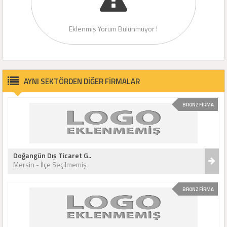
Eklenmiş Yorum Bulunmuyor !
AYNI SEKTÖRDEN DİĞER FİRMALAR
BRONZ FİRMA
Doğangün Dış Ticaret G..
Mersin - İlçe Seçilmemiş
BRONZ FİRMA