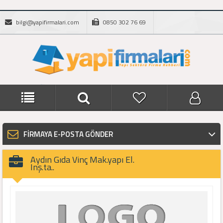
bilgi@yapifirmalari.com
0850 302 76 69
FİRMAYA E-POSTA GÖNDER
Aydın Gıda Vinç Mak.yapı El.
Inş.ta..