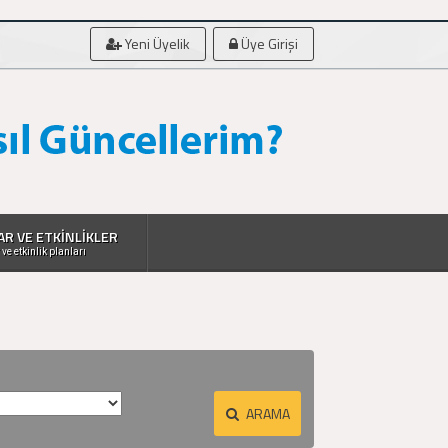
Yeni Üyelik
Üye Girişi
AR VE ETKİNLİKLER
 ve etkinlik planları
ARAMA