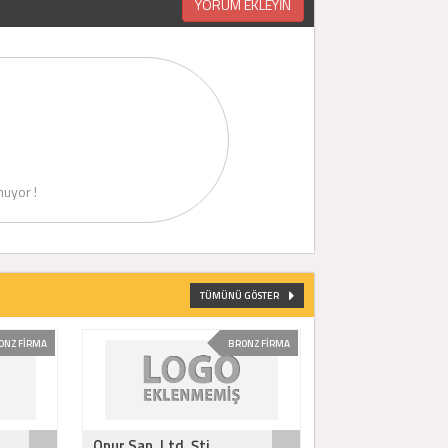
YORUM EKLEYİN
uyor !
TÜMÜNÜ GÖSTER
ONZ FİRMA
BRONZ FİRMA
Onur San. Ltd. Şti.