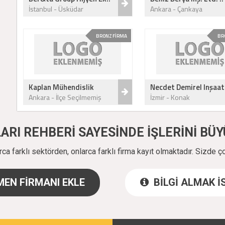
İstanbul - Üsküdar
Ankara - Çankaya
BRONZ FİRMA
BR
Kaplan Mühendislik
Necdet Demirel Inşaat 
Ankara - İlçe Seçilmemiş
İzmir - Konak
ALARI REHBERİ SAYESİNDE İŞLERİNİ B
a farklı sektörden, onlarca farklı firma kayıt olmaktadır. Sizde ç
EN FİRMANI EKLE
BİLGİ ALMAK 