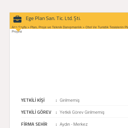
Ege Plan San. Tic. Ltd. Şti.
Ana Sayfa
>
Plan, Proje ve Teknik Danışmanlık
>
Otel Ve Turistik Tesislerin Pl
Projesi
YETKİLİ KİŞİ
:
Girilmemiş
YETKİLİ GÖREV
:
Yetkili Görev Girilmemiş
FİRMA SEHİR
:
Aydın - Merkez