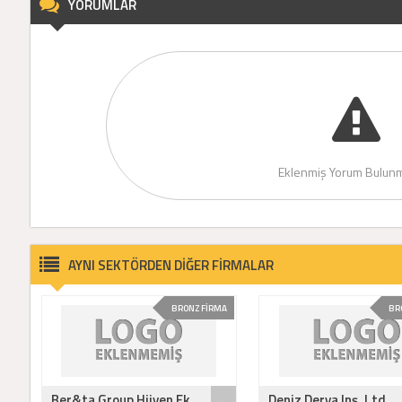
YORUMLAR
Eklenmiş Yorum Bulunm
AYNI SEKTÖRDEN DİĞER FİRMALAR
BRONZ FİRMA
BR
Ber&ta Group Hijyen Ek..
Deniz Derya Inş. Ltd. ..