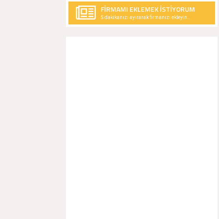
FİRMAMI EKLEMEK İSTİYORUM
5 dakikanızı ayırarak firmanızı ekleyin..