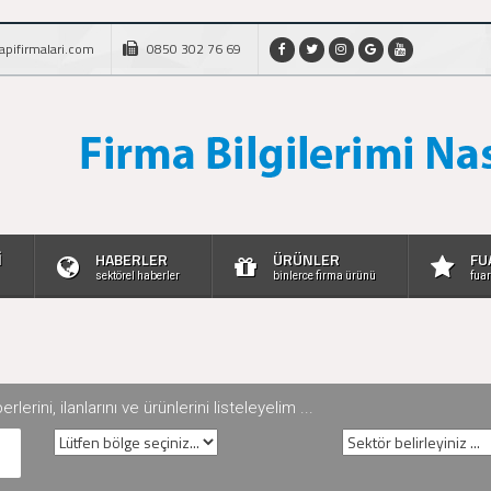
apifirmalari.com
0850 302 76 69
İ
HABERLER
ÜRÜNLER
FU
sektörel haberler
binlerce firma ürünü
fuar
rini, ilanlarını ve ürünlerini listeleyelim ...