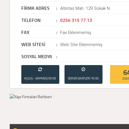
FİRMA ADRES
:
Altintas Mah. 129 Sokak N..
TELEFON
:
0256 315 77 13
FAX
:
Fax Eklenmemiş
WEB SİTESİ
:
Web Site Eklenmemiş
SOSYAL MEDYA
:
6
AÇILIŞ - KAPANIŞ
09:00
SERVİS SAATLERİ
10:00
ZİYA
- 21:00
- 20:00