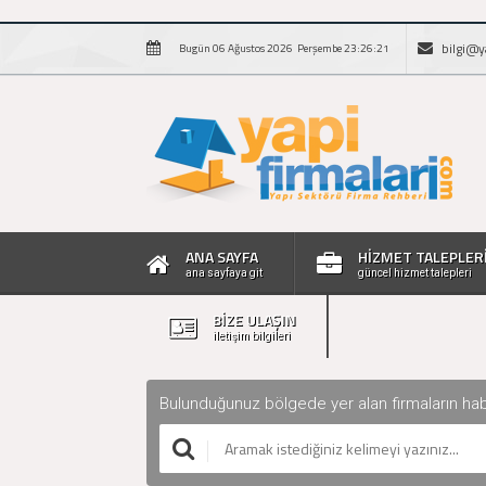
bilgi@y
Bugün 06 Ağustos 2026 Perşembe 23:26:22
ANA SAYFA
HİZMET TALEPLER
ana sayfaya git
güncel hizmet talepleri
BİZE ULAŞIN
iletişim bilgileri
Bulunduğunuz bölgede yer alan firmaların haberle