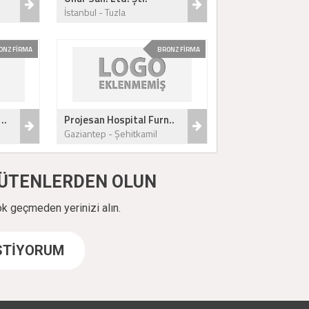
İstanbul - Tuzla
ONZ FİRMA
BRONZ FİRMA
..
Projesan Hospital Furn..
Gaziantep - Şehitkamil
ÜYÜTENLERDEN OLUN
ok geçmeden yerinizi alın.
İSTİYORUM