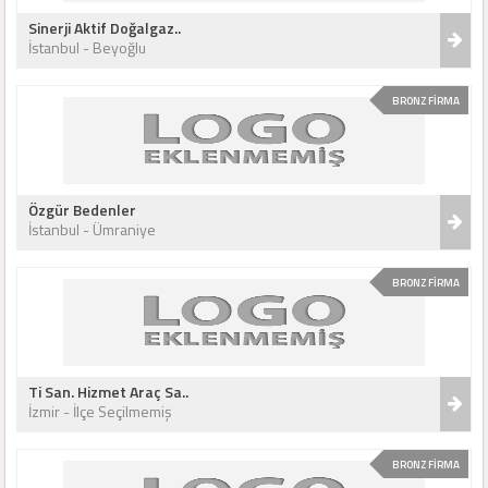
Sinerji Aktif Doğalgaz..
İstanbul - Beyoğlu
BRONZ FİRMA
Özgür Bedenler
İstanbul - Ümraniye
BRONZ FİRMA
Ti San. Hizmet Araç Sa..
İzmir - İlçe Seçilmemiş
BRONZ FİRMA