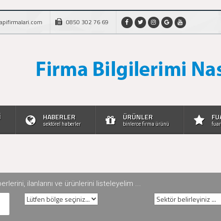
apifirmalari.com
0850 302 76 69
İ
HABERLER
ÜRÜNLER
FU
sektörel haberler
binlerce firma ürünü
fuar
rini, ilanlarını ve ürünlerini listeleyelim ...