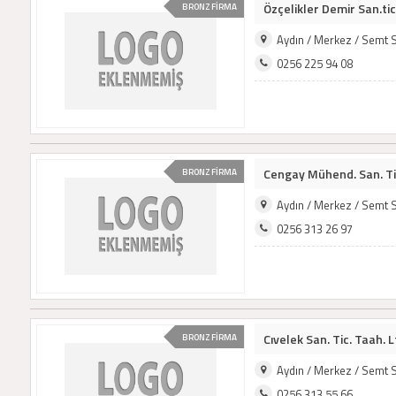
Özçelikler Demir San.tic.
BRONZ FİRMA
Aydın / Merkez / Semt 
0256 225 94 08
Cengay Mühend. San. Tic.
BRONZ FİRMA
Aydın / Merkez / Semt 
0256 313 26 97
Cıvelek San. Tic. Taah. Lt
BRONZ FİRMA
Aydın / Merkez / Semt 
0256 313 55 66