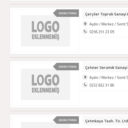
Çerçıler Toprak Sanayi 
BRONZ FİRMA
Aydın / Merkez / Semt 
0256 251 23 09
Çetıner Seramık Sanayi 
BRONZ FİRMA
Aydın / Merkez / Semt 
0232 832 31 86
Çetınkaya Taah. Tic. Ltd.
BRONZ FİRMA