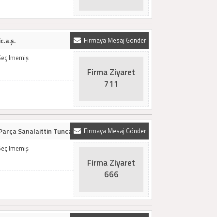
c.a.ş.
Firmaya Mesaj Gönder
Seçilmemiş
Firma Ziyaret
711
Parça Sanalaittin Tunca
Firmaya Mesaj Gönder
Seçilmemiş
Firma Ziyaret
666