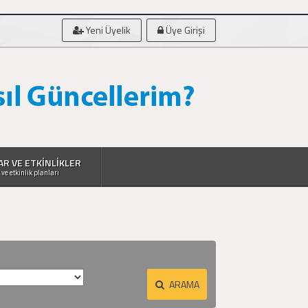
Yeni Üyelik
Üye Girişi
AR VE ETKİNLİKLER
 ve etkinlik planları
ARAMA