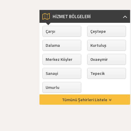
HİZMET BÖLGELERİ
Çarşı
Çeştepe
Dalama
Kurtuluş
Merkez Köyler
Ovaeymir
Sanayi
Tepecik
Umurlu
Tümünü Şehirleri Listele