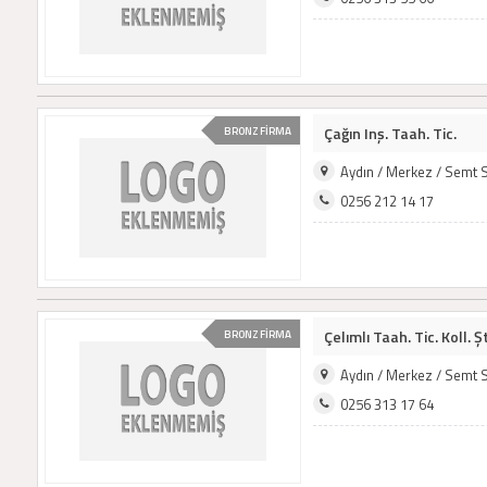
Çağın Inş. Taah. Tic.
BRONZ FİRMA
Aydın / Merkez / Semt 
0256 212 14 17
Çelımlı Taah. Tic. Koll. Şt
BRONZ FİRMA
Aydın / Merkez / Semt 
0256 313 17 64