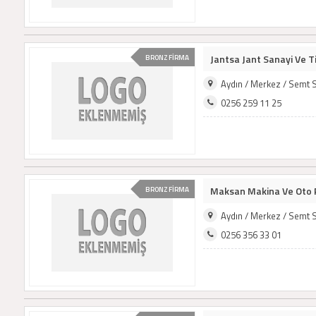
Jantsa Jant Sanayi Ve Ti
BRONZ FİRMA
Aydın / Merkez / Semt 
0256 259 11 25
Maksan Makina Ve Oto 
BRONZ FİRMA
Aydın / Merkez / Semt 
0256 356 33 01