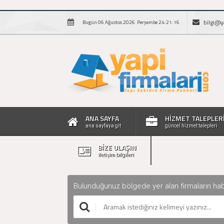
bilgi@y
Bugün 06 Ağustos 2026 Perşembe 24:21:17
ANA SAYFA
HİZMET TALEPLER
ana sayfaya git
güncel hizmet talepleri
BİZE ULAŞIN
iletişim bilgileri
Bulunduğunuz bölgede yer alan firmaların haberle