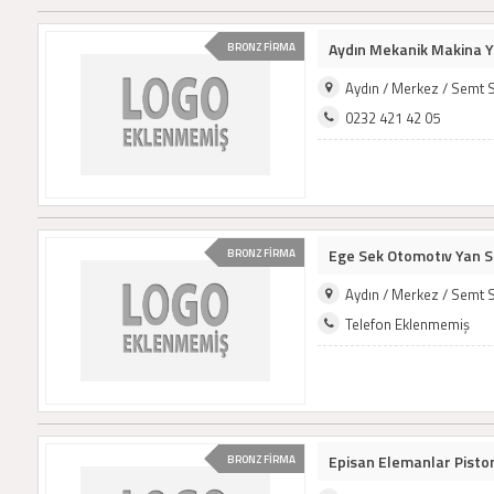
Aydın Mekanik Makina Y
BRONZ FİRMA
Aydın / Merkez / Semt 
0232 421 42 05
Ege Sek Otomotıv Yan S
BRONZ FİRMA
Aydın / Merkez / Semt 
Telefon Eklenmemiş
Episan Elemanlar Piston 
BRONZ FİRMA