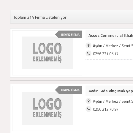
Toplam 214 Firma Listeleniyor
Assos Commercıal Ith.ihr
BRONZ FİRMA
Aydın / Merkez / Semt 
0256 231 05 17
Aydın Gıda Vinç Mak.yapı 
BRONZ FİRMA
Aydın / Merkez / Semt 
0256 212 70 97