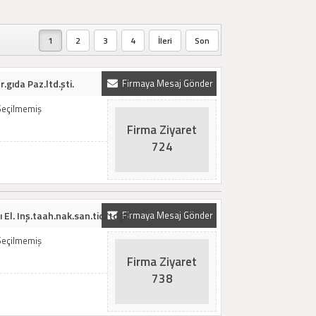
1
2
3
4
İleri
Son
.gıda Paz.ltd.şti.
Firmaya Mesaj Gönder
Seçilmemiş
Firma Ziyaret
724
El. Inş.taah.nak.san.tic.ltd.şti
Firmaya Mesaj Gönder
Seçilmemiş
Firma Ziyaret
738