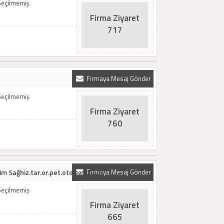
Seçilmemiş
Firma Ziyaret
717
Firmaya Mesaj Gönder
Seçilmemiş
Firma Ziyaret
760
im Sağhiz.tar.or.pet.oto.san.v.t.l.ş
Firmaya Mesaj Gönder
Seçilmemiş
Firma Ziyaret
665