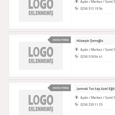
Aydın / Merkez / Semt 
0256 313 19 94
Hüseyin Şenoğlu
BRONZ FİRMA
Aydın / Merkez / Semt 
0256 518 64 41
Jannak Tur.taş.özel Eğit
BRONZ FİRMA
Aydın / Merkez / Semt 
0256 259 11 25