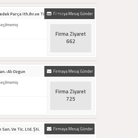
edek Parça Ith.ihr.ve Tic.m.çimen
Firmaya Mesaj Gönder
Seçilmemiş
Firma Ziyaret
662
an.-Alı Ozgun
Firmaya Mesaj Gönder
Seçilmemiş
Firma Ziyaret
725
San. Ve Tic. Ltd. Şti.
Firmaya Mesaj Gönder