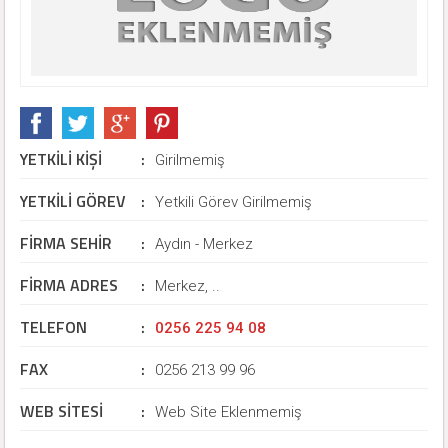
YETKİLİ KİŞİ
:
Girilmemiş
YETKİLİ GÖREV
:
Yetkili Görev Girilmemiş
FİRMA SEHİR
:
Aydın - Merkez
FİRMA ADRES
:
Merkez, ..
TELEFON
:
0256 225 94 08
FAX
:
0256 213 99 96
WEB SİTESİ
:
Web Site Eklenmemiş