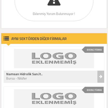
Eklenmiş Yorum Bulunmuyor !
AYNI SEKTÖRDEN DİĞER FİRMALAR
BRONZ FİRMA
Namsan Hidrolik San.lt..
Bursa - Nilüfer
BRONZ FİRMA