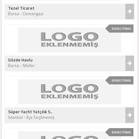
Tezel Ticaret
Bursa - Osmangazi
BRONZ FİRMA
Gözde Havlu
Bursa - Nilüfer
BRONZ FİRMA
Süper Yacht Yatçılık S..
İstanbul - İlçe Seçilmemiş
BRONZ FİRMA