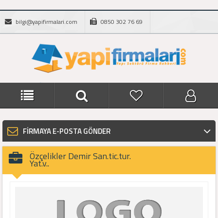
bilgi@yapifirmalari.com
0850 302 76 69
FİRMAYA E-POSTA GÖNDER
Özçelikler Demir San.tic.tur.
Yat.v..