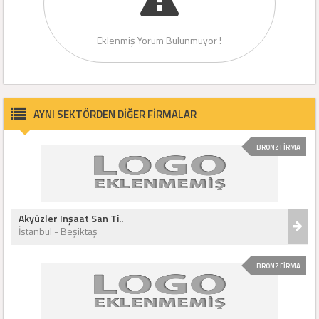
Eklenmiş Yorum Bulunmuyor !
AYNI SEKTÖRDEN DİĞER FİRMALAR
BRONZ FİRMA
Akyüzler Inşaat San Ti..
İstanbul - Beşiktaş
BRONZ FİRMA