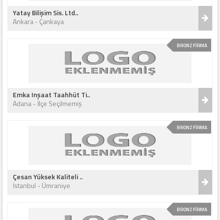
Yatay Bilişim Sis. Ltd..
Ankara - Çankaya
BRONZ FİRMA
Emka Inşaat Taahhüt Ti..
Adana - İlçe Seçilmemiş
BRONZ FİRMA
Çesan Yüksek Kaliteli ..
İstanbul - Ümraniye
BRONZ FİRMA