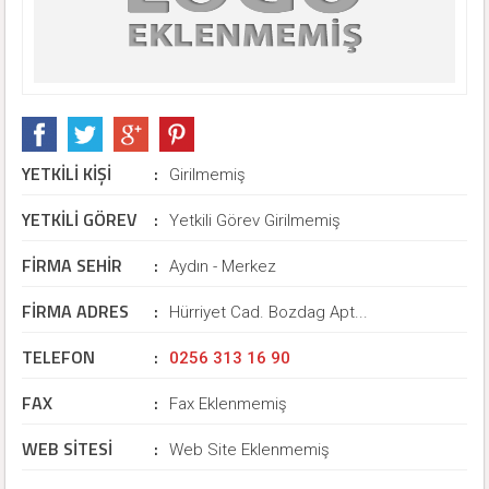
YETKİLİ KİŞİ
:
Girilmemiş
YETKİLİ GÖREV
:
Yetkili Görev Girilmemiş
FİRMA SEHİR
:
Aydın - Merkez
FİRMA ADRES
:
Hürriyet Cad. Bozdag Apt...
TELEFON
:
0256 313 16 90
FAX
:
Fax Eklenmemiş
WEB SİTESİ
:
Web Site Eklenmemiş