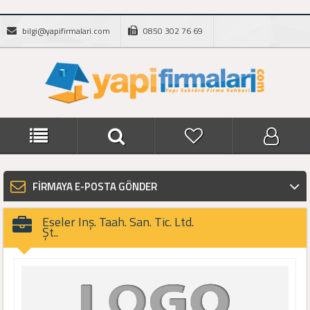
bilgi@yapifirmalari.com
0850 302 76 69
FİRMAYA E-POSTA GÖNDER
Eseler Inş. Taah. San. Tic. Ltd.
Şt..