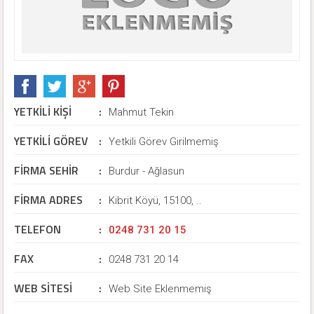
YETKİLİ KİŞİ
:
Mahmut Tekin
YETKİLİ GÖREV
:
Yetkili Görev Girilmemiş
FİRMA SEHİR
:
Burdur - Ağlasun
FİRMA ADRES
:
Kibrit Köyü, 15100, ..
TELEFON
:
0248 731 20 15
FAX
:
0248 731 20 14
WEB SİTESİ
:
Web Site Eklenmemiş