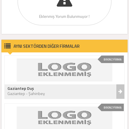
Eklenmiş Yorum Bulunmuyor !
AYNI SEKTÖRDEN DİĞER FİRMALAR
BRONZ FİRMA
Gaziantep Duş
Gaziantep - Şahinbey
BRONZ FİRMA