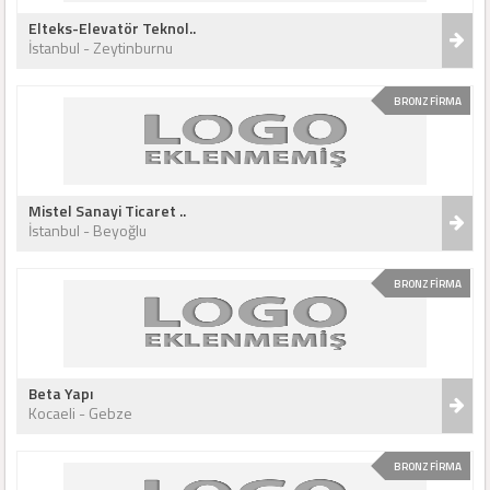
Elteks-Elevatör Teknol..
İstanbul - Zeytinburnu
BRONZ FİRMA
Mistel Sanayi Ticaret ..
İstanbul - Beyoğlu
BRONZ FİRMA
Beta Yapı
Kocaeli - Gebze
BRONZ FİRMA