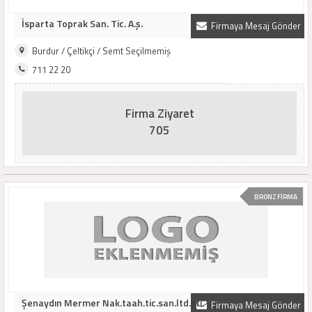
İsparta Toprak San. Tic. A.ş.
Firmaya Mesaj Gönder
Burdur / Çeltikçi / Semt Seçilmemiş
711 22 20
Firma Ziyaret
705
BRONZ FİRMA
Şenaydın Mermer Nak.taah.tic.san.ltd.şti.
Firmaya Mesaj Gönder