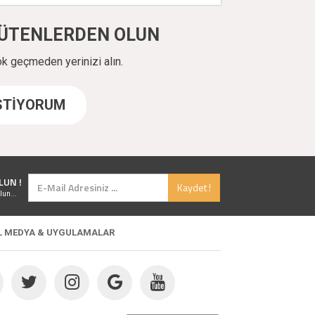
ÜYÜTENLERDEN OLUN
ok geçmeden yerinizi alın.
İSTİYORUM
LUN !
Kaydet !
lun...
L MEDYA & UYGULAMALAR