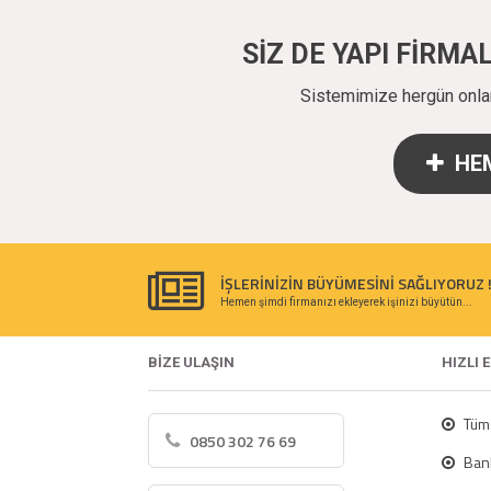
SİZ DE YAPI FİRM
Sistemimize hergün onlarc
HEM
İŞLERİNİZİN BÜYÜMESİNİ SAĞLIYORUZ 
Hemen şimdi firmanızı ekleyerek işinizi büyütün...
BİZE ULAŞIN
HIZLI 
Tüm 
0850 302 76 69
Bank