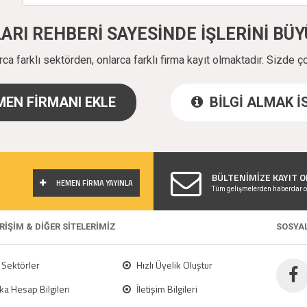
ALARI REHBERİ SAYESİNDE İŞLERİNİ B
a farklı sektörden, onlarca farklı firma kayıt olmaktadır. Sizde ç
EN FİRMANI EKLE
BİLGİ ALMAK 
!
BÜLTENİMİZE KAYIT O
HEMEN FİRMA YAYINLA
Tüm gelişmelerden haberdar o
ERİŞİM & DİĞER SİTELERİMİZ
SOSYA
Sektörler
Hızlı Üyelik Oluştur
a Hesap Bilgileri
İletişim Bilgileri