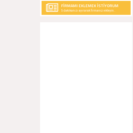
FİRMAMI EKLEMEK İSTİYORUM
5 dakikanızı ayırarak firmanızı ekleyin..