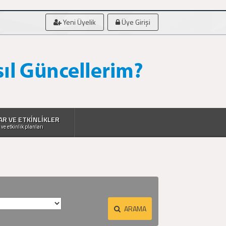
Yeni Üyelik
Üye Girişi
AR VE ETKİNLİKLER
 ve etkinlik planları
ARAMA