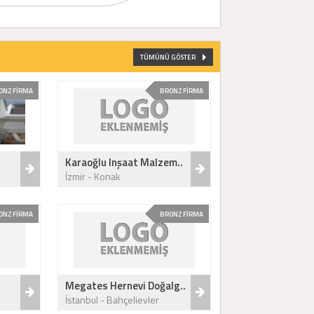
TÜMÜNÜ GÖSTER
ONZ FİRMA
BRONZ FİRMA
Karaoğlu Inşaat Malzem..
İzmir - Konak
ONZ FİRMA
BRONZ FİRMA
Megates Hernevi Doğalg..
İstanbul - Bahçelievler