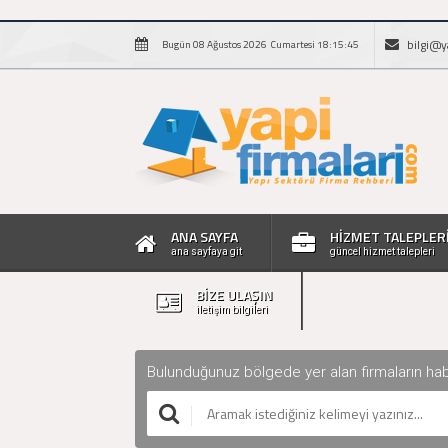
bilgi@y
Bugün 08 Ağustos 2026 Cumartesi 18:15:46
ANA SAYFA
HİZMET TALEPLER
ana sayfaya git
güncel hizmet talepleri
BİZE ULAŞIN
iletişim bilgileri
Bulunduğunuz bölgede yer alan firmaların haberle