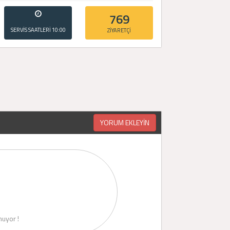
769
SERVİS SAATLERİ
10:00
ZİYARETÇİ
- 20:00
YORUM EKLEYİN
uyor !