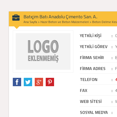
Batıçim Batı Anadolu Çimento San. A..
Ana Sayfa
>
Hazır Beton ve Beton Malzemeleri
>
Beton Delme Ke
YETKİLİ KİŞİ
:
YETKİLİ GÖREV
:
Y
FİRMA SEHİR
:
B
FİRMA ADRES
:
F
TELEFON
:
FAX
:
WEB SİTESİ
:
SOSYAL MEDYA
: