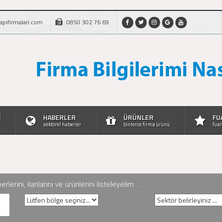
apifirmalari.com
0850 302 76 69
İ
HABERLER
ÜRÜNLER
FU
sektörel haberler
binlerce firma ürünü
fuar
rini, ilanlarını ve ürünlerini listeleyelim ...