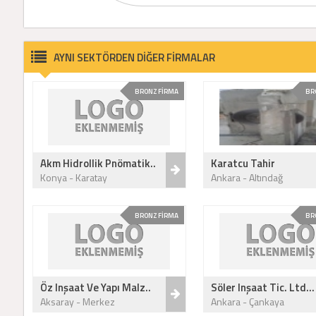
AYNI SEKTÖRDEN DİĞER FİRMALAR
BRONZ FİRMA
BR
Akm Hidrollik Pnömatik..
Karatcu Tahir
Konya - Karatay
Ankara - Altındağ
BRONZ FİRMA
BR
Öz Inşaat Ve Yapı Malz..
Söler Inşaat Tic. Ltd...
Aksaray - Merkez
Ankara - Çankaya