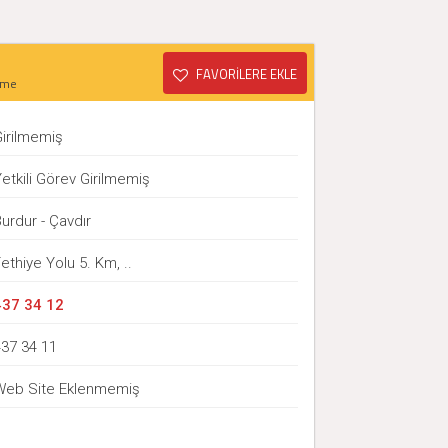
FAVORİLERE EKLE
sme
Girilmemiş
etkili Görev Girilmemiş
urdur - Çavdır
ethiye Yolu 5. Km, ..
437 34 12
437 34 11
Web Site Eklenmemiş