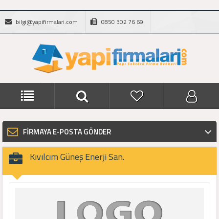
bilgi@yapifirmalari.com
0850 302 76 69
FİRMAYA E-POSTA GÖNDER
Kıvılcım Güneş Enerji San.