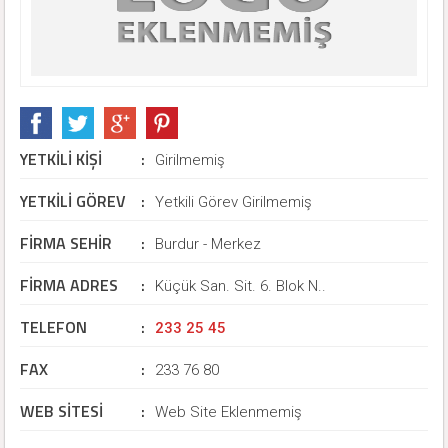
YETKİLİ KİŞİ
:
Girilmemiş
YETKİLİ GÖREV
:
Yetkili Görev Girilmemiş
FİRMA SEHİR
:
Burdur - Merkez
FİRMA ADRES
:
Küçük San. Sit. 6. Blok N..
TELEFON
:
233 25 45
FAX
:
233 76 80
WEB SİTESİ
:
Web Site Eklenmemiş