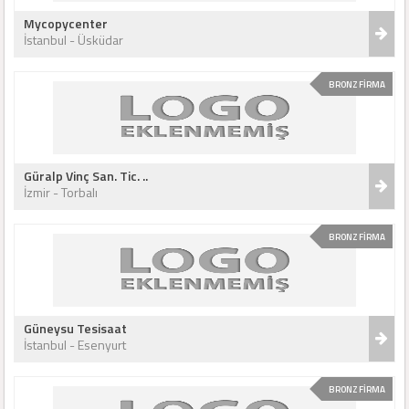
Mycopycenter
İstanbul - Üsküdar
BRONZ FİRMA
Güralp Vinç San. Tic. ..
İzmir - Torbalı
BRONZ FİRMA
Güneysu Tesisaat
İstanbul - Esenyurt
BRONZ FİRMA