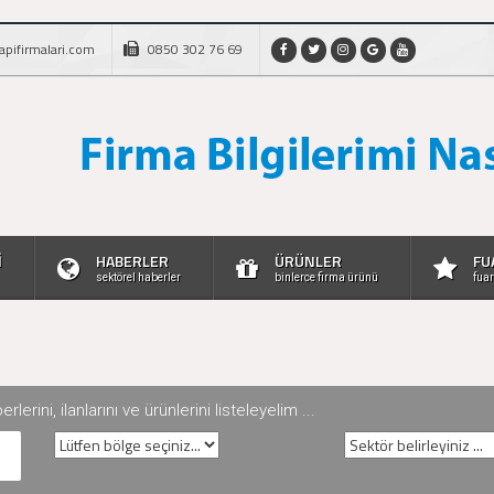
apifirmalari.com
0850 302 76 69
İ
HABERLER
ÜRÜNLER
FU
sektörel haberler
binlerce firma ürünü
fuar
rini, ilanlarını ve ürünlerini listeleyelim ...