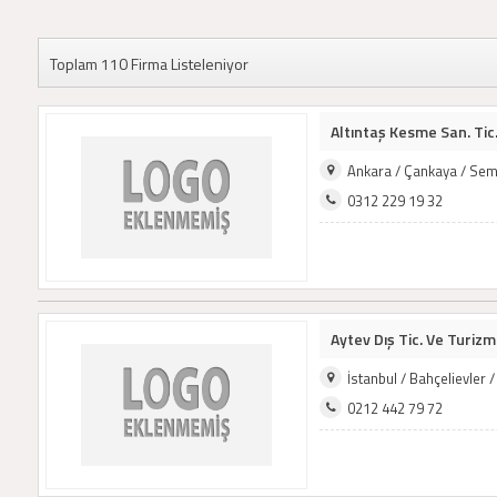
Toplam 110 Firma Listeleniyor
Altıntaş Kesme San. Tic. 
Ankara / Çankaya / Sem
0312 229 19 32
Aytev Dış Tic. Ve Turizm 
İstanbul / Bahçelievler
0212 442 79 72