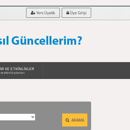
Yeni Üyelik
Üye Girişi
AR VE ETKİNLİKLER
 ve etkinlik planları
ARAMA