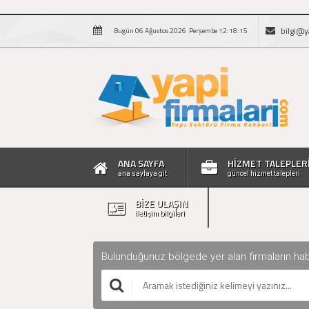
bilgi@y
Bugün 06 Ağustos 2026 Perşembe 12:18:16
ANA SAYFA
HİZMET TALEPLER
ana sayfaya git
güncel hizmet talepleri
BİZE ULAŞIN
iletişim bilgileri
Bulunduğunuz bölgede yer alan firmaların haberle