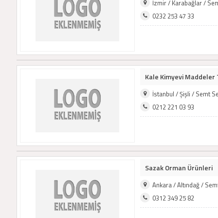
İzmir / Karabağlar / Se
0232 253 47 33
Kale Kimyevi Maddeler T
İstanbul / Şişli / Semt 
0212 221 03 93
Sazak Orman Ürünleri
Ankara / Altındağ / Se
0312 349 25 82