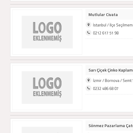
Mutlular Civata
İstanbul / İlçe Seçilme
0212 617 51 98
Sarı Çiçek Çinko Kapla
İzmir / Bornova / Semt
0232 486 68 07
Sönmez Pazarlama Çatı