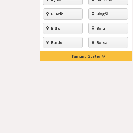
Bilecik
Bingöl
Bitlis
Bolu
Burdur
Bursa
Tümünü Göster
Çanakkale
Çankırı
Çorum
Denizli
Diyarbakır
Edirne
Elazığ
Erzincan
Erzurum
Eskişehir
Gaziantep
Giresun