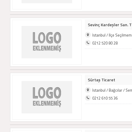
Sevinç Kardeşler San. Tic
İstanbul / İlçe Seçilme
0212 520 80 28
Sürtaş Ticaret
İstanbul / Bağcılar / S
0212 610 55 36