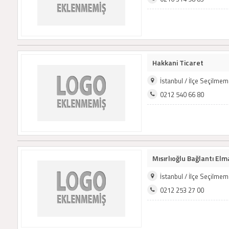
Hakkani Ticaret
İstanbul / İlçe Seçilme
0212 540 66 80
Mısırlıoğlu Bağlantı Elma
İstanbul / İlçe Seçilme
0212 253 27 00