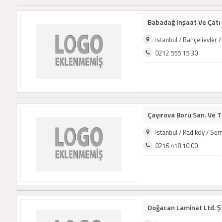
Babadağ Inşaat Ve Çatı
İstanbul / Bahçelievler
0212 555 15 30
Çayırova Boru San. Ve Ti
İstanbul / Kadıköy / Se
0216 418 10 00
Doğacan Laminat Ltd. Şt