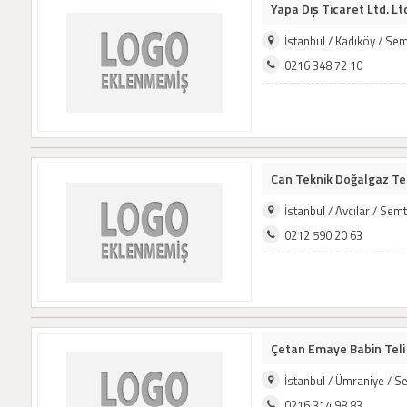
Yapa Dış Ticaret Ltd. Lt
İstanbul / Kadıköy / Se
0216 348 72 10
Can Teknik Doğalgaz Tesi
İstanbul / Avcılar / Se
0212 590 20 63
Çetan Emaye Babin Teli 
İstanbul / Ümraniye / 
0216 314 98 83