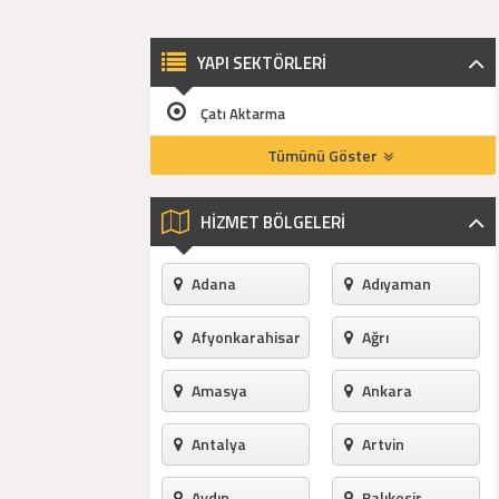
YAPI SEKTÖRLERİ
Çatı Aktarma
Tümünü Göster
HİZMET BÖLGELERİ
Adana
Adıyaman
Afyonkarahisar
Ağrı
Amasya
Ankara
Antalya
Artvin
Aydın
Balıkesir