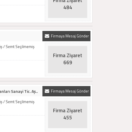
Firma Ziyaret
484
Firmaya Mesaj Gönder
miş / Semt Seçilmemiş
Firma Ziyaret
669
nları Sanayi Tic. Aş..
Firmaya Mesaj Gönder
miş / Semt Seçilmemiş
Firma Ziyaret
455