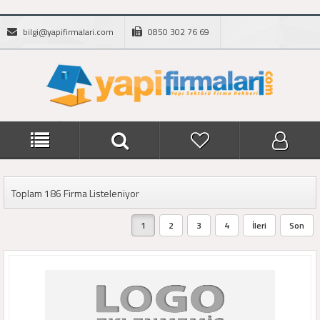
bilgi@yapifirmalari.com
0850 302 76 69
Toplam 186 Firma Listeleniyor
1
2
3
4
İleri
Son