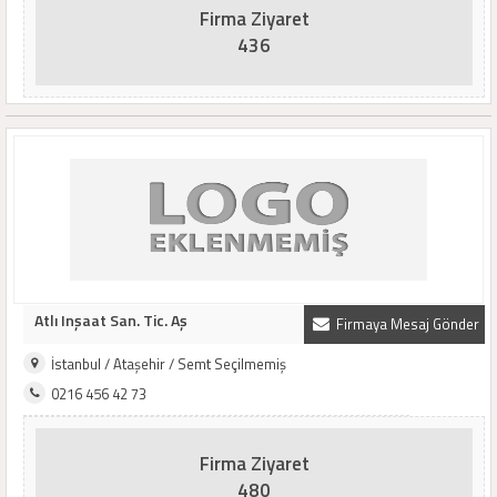
Firma Ziyaret
436
Atlı Inşaat San. Tic. Aş
Firmaya Mesaj Gönder
İstanbul / Ataşehir / Semt Seçilmemiş
0216 456 42 73
Firma Ziyaret
480