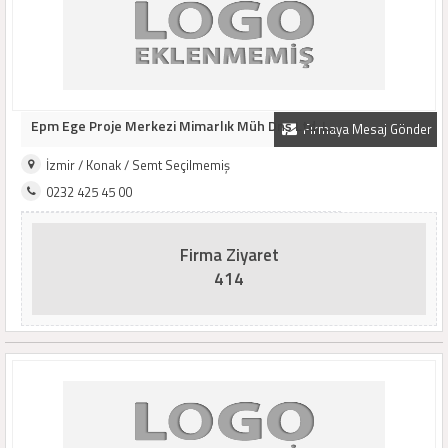
Epm Ege Proje Merkezi Mimarlık Müh Dnş Ltd. L..
Firmaya Mesaj Gönder
İzmir / Konak / Semt Seçilmemiş
0232 425 45 00
Firma Ziyaret
414