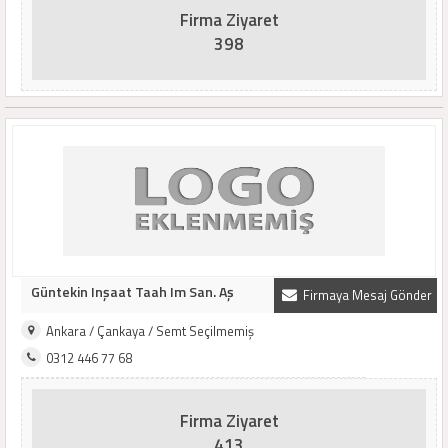
Firma Ziyaret
398
Güntekin Inşaat Taah Im San. Aş
Firmaya Mesaj Gönder
Ankara / Çankaya / Semt Seçilmemiş
0312 446 77 68
Firma Ziyaret
413