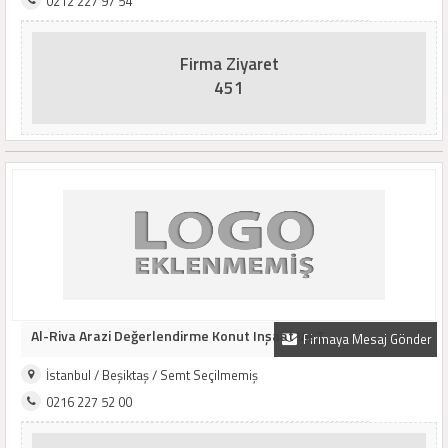
0212 227 97 54
Firma Ziyaret
451
Al-Riva Arazi Değerlendirme Konut Inşaat Ve T..
Firmaya Mesaj Gönder
İstanbul / Beşiktaş / Semt Seçilmemiş
0216 227 52 00