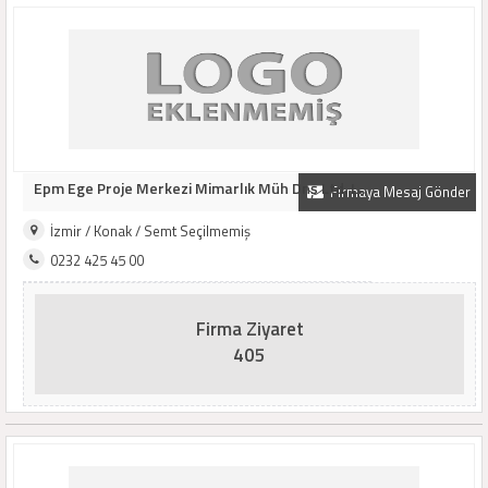
Epm Ege Proje Merkezi Mimarlık Müh Dnş Ltd. L..
Firmaya Mesaj Gönder
İzmir / Konak / Semt Seçilmemiş
0232 425 45 00
Firma Ziyaret
405