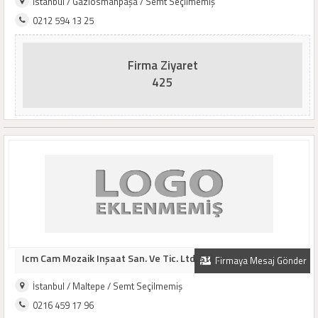
İstanbul / Gaziosmanpaşa / Semt Seçilmemiş
0212 594 13 25
Firma Ziyaret
425
Icm Cam Mozaik Inşaat San. Ve Tic. Ltd. Şti...
Firmaya Mesaj Gönder
İstanbul / Maltepe / Semt Seçilmemiş
0216 459 17 96