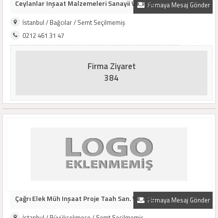
Ceylanlar Inşaat Malzemeleri Sanayii Ve Ticar..
Firmaya Mesaj Gönder
İstanbul / Bağcılar / Semt Seçilmemiş
0212 461 31 47
Firma Ziyaret
384
Çağrı Elek Müh Inşaat Proje Taah San. Ve Tic...
Firmaya Mesaj Gönder
İstanbul / Büyükçekmece / Semt Seçilmemiş