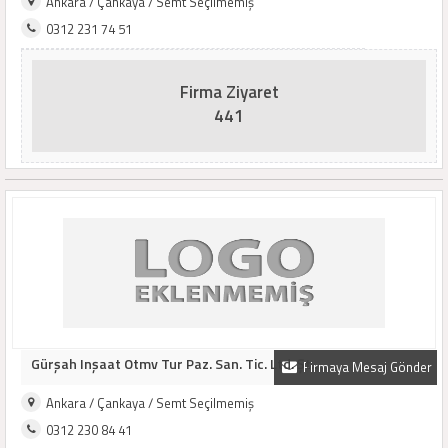
Ankara / Çankaya / Semt Seçilmemiş
0312 231 74 51
Firma Ziyaret
441
Gürşah Inşaat Otmv Tur Paz. San. Tic. Ltd. Şt..
Firmaya Mesaj Gönder
Ankara / Çankaya / Semt Seçilmemiş
0312 230 84 41