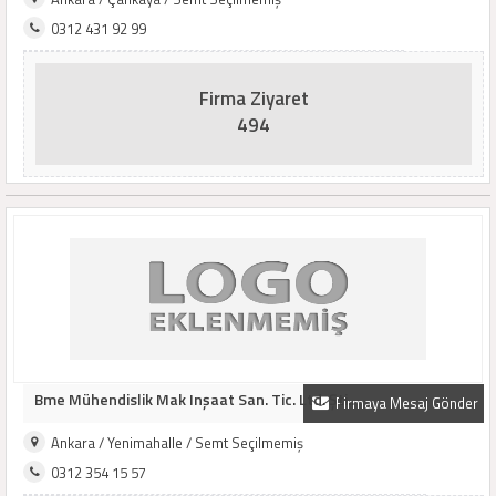
0312 431 92 99
Firma Ziyaret
494
Bme Mühendislik Mak Inşaat San. Tic. Ltd. Şti..
Firmaya Mesaj Gönder
Ankara / Yenimahalle / Semt Seçilmemiş
0312 354 15 57