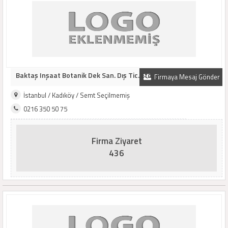
Baktaş Inşaat Botanik Dek San. Dış Tic. Ltd. ..
Firmaya Mesaj Gönder
İstanbul / Kadıköy / Semt Seçilmemiş
0216 350 50 75
Firma Ziyaret
436