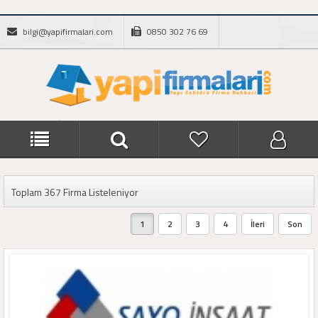
bilgi@yapifirmalari.com
0850 302 76 69
Toplam 367 Firma Listeleniyor
1
2
3
4
İleri
Son