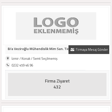
B/a Veziroğlu Mühendislik Mim San. Tic. Ltd. ..
Firmaya Mesaj Gönder
İzmir / Konak / Semt Seçilmemiş
0232 459 46 96
Firma Ziyaret
432