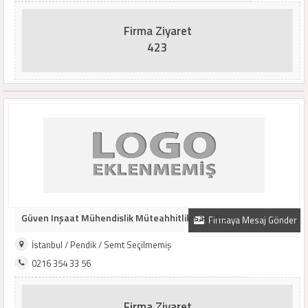
Firma Ziyaret
423
Güven Inşaat Mühendislik Müteahhitlik San. Ti..
Firmaya Mesaj Gönder
İstanbul / Pendik / Semt Seçilmemiş
0216 354 33 56
Firma Ziyaret