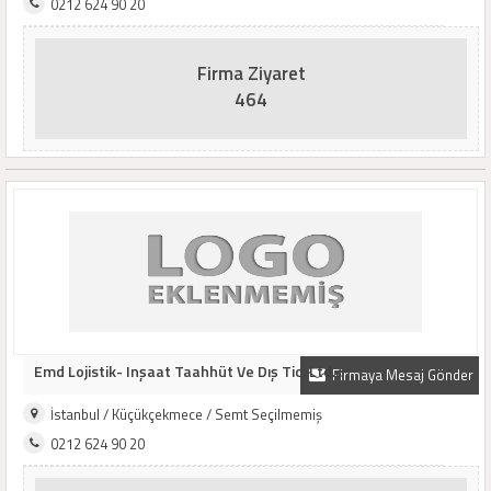
0212 624 90 20
Firma Ziyaret
464
Emd Lojistik- Inşaat Taahhüt Ve Dış Tic. Ltd...
Firmaya Mesaj Gönder
İstanbul / Küçükçekmece / Semt Seçilmemiş
0212 624 90 20