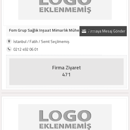
Fom Grup Sağlık Inşaat Mimarlık Mühendislik O..
Firmaya Mesaj Gönder
İstanbul / Fatih / Semt Seçilmemiş
0212 492 06 01
Firma Ziyaret
471