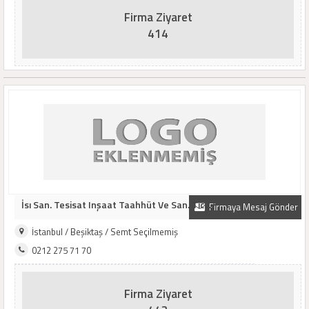
Firma Ziyaret
414
İsı San. Tesisat Inşaat Taahhüt Ve San. Tic. ..
Firmaya Mesaj Gönder
İstanbul / Beşiktaş / Semt Seçilmemiş
0212 275 71 70
Firma Ziyaret