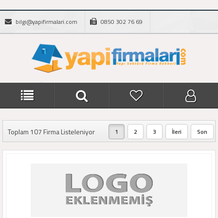
bilgi@yapifirmalari.com
0850 302 76 69
Toplam 107 Firma Listeleniyor
1
2
3
İleri
Son