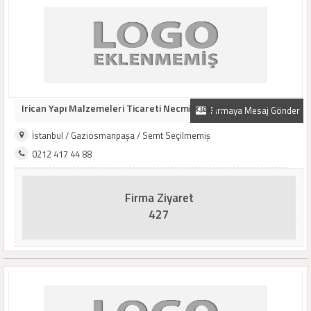
Irican Yapı Malzemeleri Ticareti Necmi Irican..
Firmaya Mesaj Gönder
İstanbul / Gaziosmanpaşa / Semt Seçilmemiş
0212 417 44 88
Firma Ziyaret
427