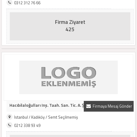
0312 312 76 66
Firma Ziyaret
425
Hacıbilaloğulları Inş. Taah. San. Tic. A. Ş...
Firmaya Mesaj Gönder
İstanbul / Kadıköy / Semt Seçilmemiş
0212 338 93 49