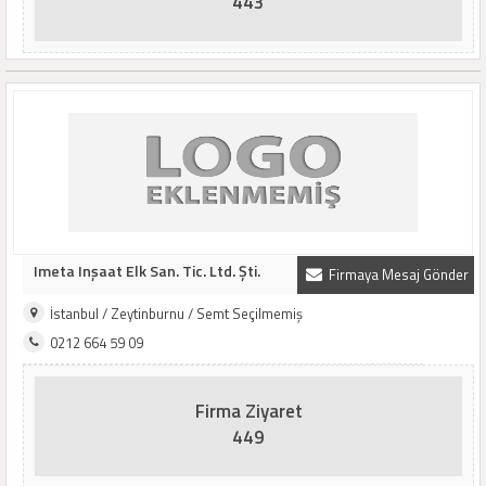
443
Imeta Inşaat Elk San. Tic. Ltd. Şti.
Firmaya Mesaj Gönder
İstanbul / Zeytinburnu / Semt Seçilmemiş
0212 664 59 09
Firma Ziyaret
449