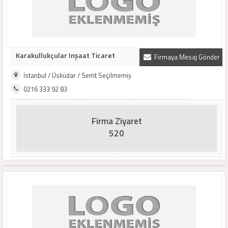
Karakullukçular Inşaat Ticaret
Firmaya Mesaj Gönder
İstanbul / Üsküdar / Semt Seçilmemiş
0216 333 92 83
Firma Ziyaret
520