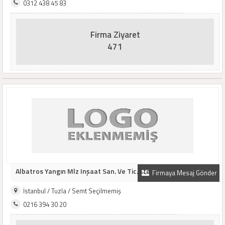
0312 438 45 83
Firma Ziyaret
471
Albatros Yangın Mlz Inşaat San. Ve Tic. Ltd. ..
Firmaya Mesaj Gönder
İstanbul / Tuzla / Semt Seçilmemiş
0216 394 30 20