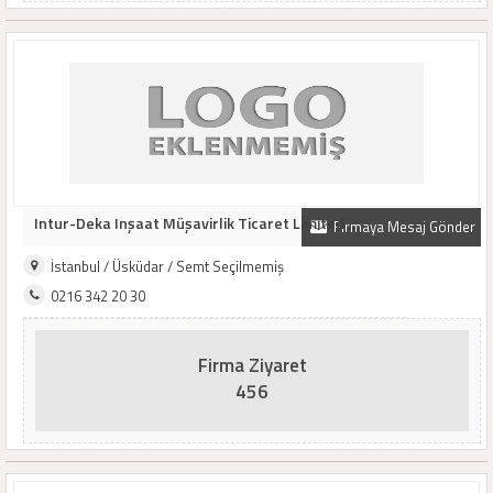
Intur-Deka Inşaat Müşavirlik Ticaret Limited ..
Firmaya Mesaj Gönder
İstanbul / Üsküdar / Semt Seçilmemiş
0216 342 20 30
Firma Ziyaret
456