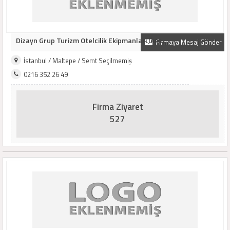
Dizayn Grup Turizm Otelcilik Ekipmanları Inşa..
Firmaya Mesaj Gönder
İstanbul / Maltepe / Semt Seçilmemiş
0216 352 26 49
Firma Ziyaret
527