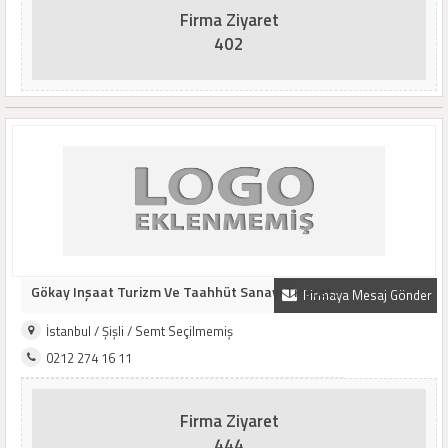
Firma Ziyaret
402
Gökay Inşaat Turizm Ve Taahhüt Sanayi Ticaret..
Firmaya Mesaj Gönder
İstanbul / Şişli / Semt Seçilmemiş
0212 274 16 11
Firma Ziyaret
444