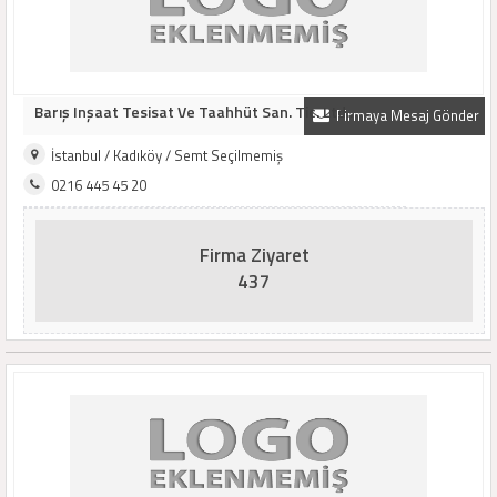
Barış Inşaat Tesisat Ve Taahhüt San. Tic. Ltd..
Firmaya Mesaj Gönder
İstanbul / Kadıköy / Semt Seçilmemiş
0216 445 45 20
Firma Ziyaret
437