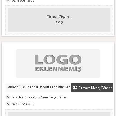
0212 503 19 05
Firma Ziyaret
592
Anadolu Mühendislik Müteahhitlik San. Ve Tic...
Firmaya Mesaj Gönder
İstanbul / Beyoğlu / Semt Seçilmemiş
0212 254 68 88