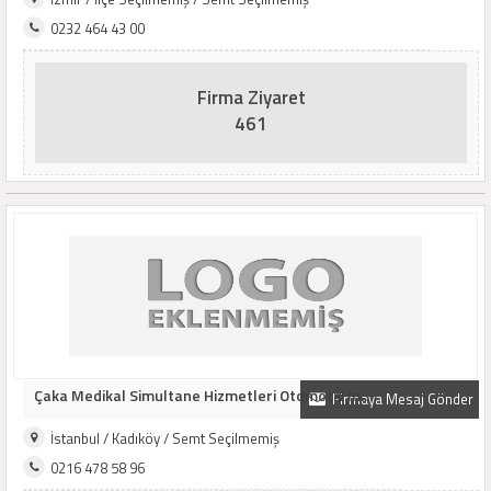
0232 464 43 00
Firma Ziyaret
461
Çaka Medikal Simultane Hizmetleri Otomotiv In..
Firmaya Mesaj Gönder
İstanbul / Kadıköy / Semt Seçilmemiş
0216 478 58 96