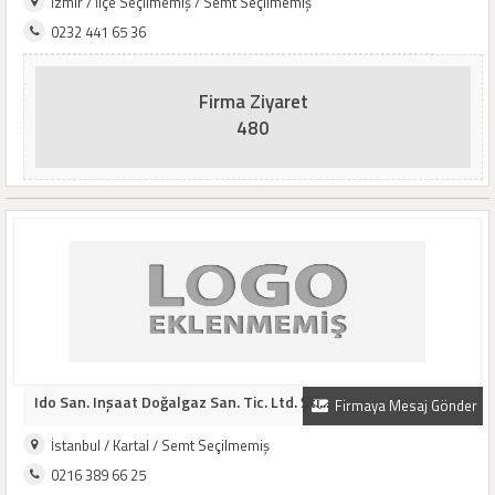
İzmir / İlçe Seçilmemiş / Semt Seçilmemiş
0232 441 65 36
Firma Ziyaret
480
Ido San. Inşaat Doğalgaz San. Tic. Ltd. Şti...
Firmaya Mesaj Gönder
İstanbul / Kartal / Semt Seçilmemiş
0216 389 66 25