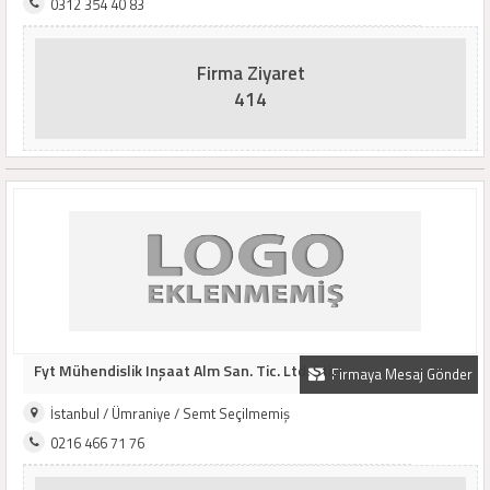
0312 354 40 83
Firma Ziyaret
414
Fyt Mühendislik Inşaat Alm San. Tic. Ltd. Şti..
Firmaya Mesaj Gönder
İstanbul / Ümraniye / Semt Seçilmemiş
0216 466 71 76