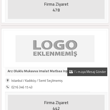
Firma Ziyaret
478
Arz Oluklu Mukavva Imalat Matbaa Inşaat Dış T..
Firmaya Mesaj Gönder
İstanbul / Kadıköy / Semt Seçilmemiş
0216 346 15 43
Firma Ziyaret
442