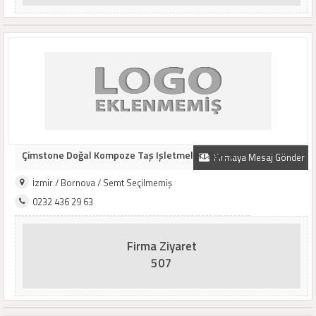
Çimstone Doğal Kompoze Taş Işletmeleri San. V..
Firmaya Mesaj Gönder
İzmir / Bornova / Semt Seçilmemiş
0232 436 29 63
Firma Ziyaret
507