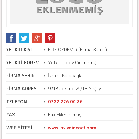
YETKİLİ KİŞİ
:
ELİF ÖZDEMİR (Firma Sahibi)
YETKİLİ GÖREV
:
Yetkili Görev Girilmemiş
FİRMA SEHİR
:
İzmir - Karabağlar
FİRMA ADRES
:
9313 sok. no:29/1B Yeşily..
TELEFON
:
0232 226 00 36
FAX
:
Fax Eklenmemiş
WEB SİTESİ
:
www.lavivainsaat.com