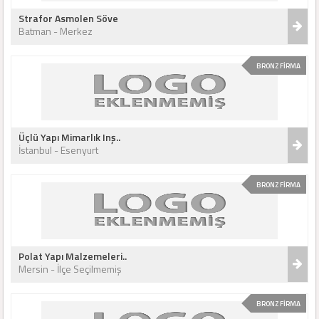
Strafor Asmolen Söve
Batman - Merkez
BRONZ FİRMA
Üçlü Yapı Mimarlık Inş..
İstanbul - Esenyurt
BRONZ FİRMA
Polat Yapı Malzemeleri..
Mersin - İlçe Seçilmemiş
BRONZ FİRMA