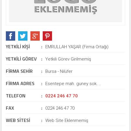
YETKİLİ KİŞİ
:
EMRULLAH YAŞAR (Firma Ortağı)
YETKİLİ GÖREV
:
Yetkili Görev Girilmemiş
FİRMA SEHİR
:
Bursa - Nilüfer
FİRMA ADRES
:
Esentepe mah. guney sok. ..
TELEFON
:
0224 246 47 70
FAX
:
0224 246 47 70
WEB SİTESİ
:
Web Site Eklenmemiş