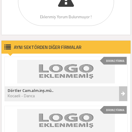
Eklenmiş Yorum Bulunmuyor !
AYNI SEKTÖRDEN DİĞER FİRMALAR
BRONZ FİRMA
Dörtler Cam.alm.inş.mü..
Kocaeli - Darıca
BRONZ FİRMA