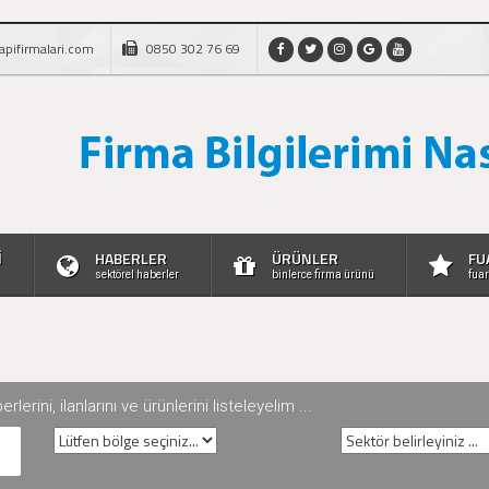
apifirmalari.com
0850 302 76 69
İ
HABERLER
ÜRÜNLER
FU
sektörel haberler
binlerce firma ürünü
fuar
rini, ilanlarını ve ürünlerini listeleyelim ...