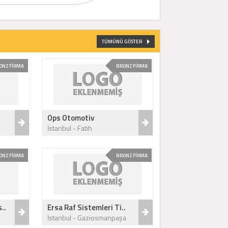
TÜMÜNÜ GÖSTER
ONZ FİRMA
BRONZ FİRMA
Ops Otomotiv
İstanbul - Fatih
ONZ FİRMA
BRONZ FİRMA
..
Ersa Raf Sistemleri Ti..
İstanbul - Gaziosmanpaşa