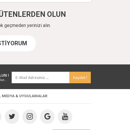
ÜYÜTENLERDEN OLUN
ok geçmeden yerinizi alın.
İSTİYORUM
LUN !
Kaydet !
lun...
L MEDYA & UYGULAMALAR