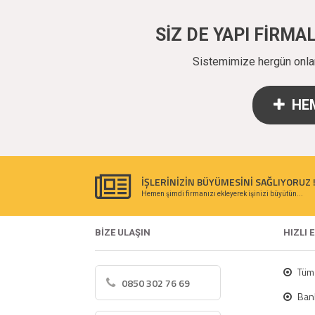
SİZ DE YAPI FİRM
Sistemimize hergün onlarc
HEM
İŞLERİNİZİN BÜYÜMESİNİ SAĞLIYORUZ 
Hemen şimdi firmanızı ekleyerek işinizi büyütün...
BİZE ULAŞIN
HIZLI 
Tüm 
0850 302 76 69
Bank