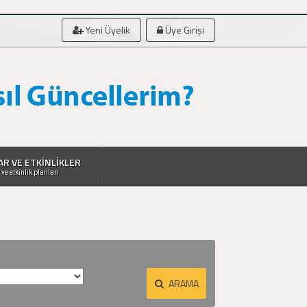
Yeni Üyelik
Üye Girişi
AR VE ETKİNLİKLER
 ve etkinlik planları
ARAMA