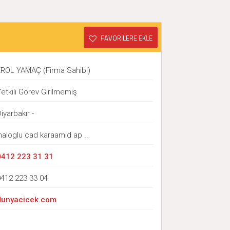
FAVORİLERE EKLE
EROL YAMAÇ (Firma Sahibi)
etkili Görev Girilmemiş
iyarbakır -
naloglu cad karaamid ap ..
0412 223 31 31
0412 223 33 04
dunyacicek.com