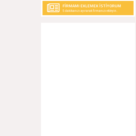
FİRMAMI EKLEMEK İSTİYORUM
5 dakikanızı ayırarak firmanızı ekleyin..