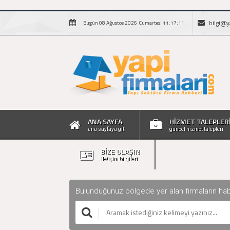
bilgi@y
Bugün 08 Ağustos 2026 Cumartesi 11:17:12
ANA SAYFA
HİZMET TALEPLER
ana sayfaya git
güncel hizmet talepleri
BİZE ULAŞIN
iletişim bilgileri
Bulunduğunuz bölgede yer alan firmaların haberle