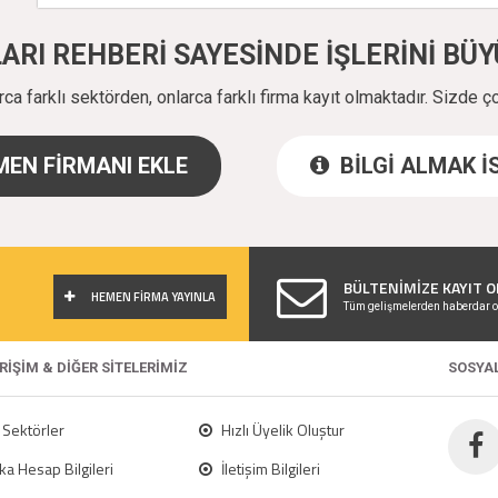
ALARI REHBERİ SAYESİNDE İŞLERİNİ B
a farklı sektörden, onlarca farklı firma kayıt olmaktadır. Sizde ç
EN FİRMANI EKLE
BİLGİ ALMAK 
!
BÜLTENİMİZE KAYIT O
HEMEN FİRMA YAYINLA
Tüm gelişmelerden haberdar o
ERİŞİM & DİĞER SİTELERİMİZ
SOSYA
Sektörler
Hızlı Üyelik Oluştur
a Hesap Bilgileri
İletişim Bilgileri