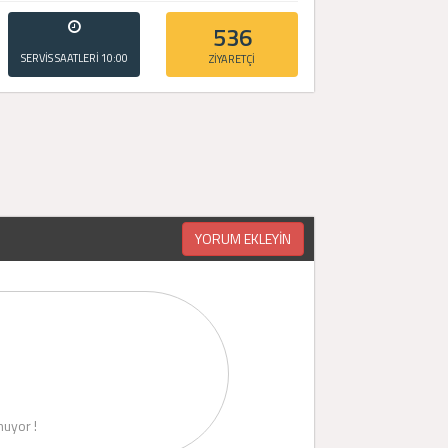
536
SERVİS SAATLERİ
10:00
ZİYARETÇİ
- 20:00
YORUM EKLEYİN
uyor !