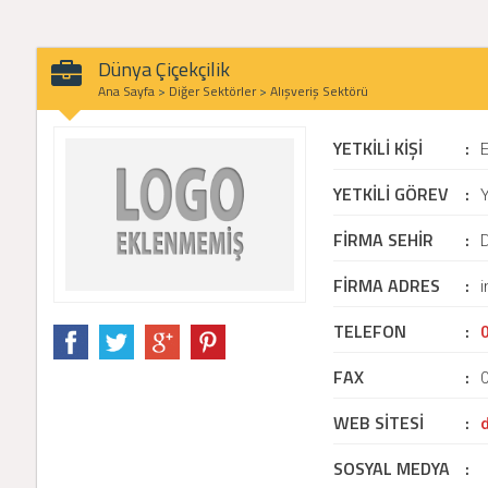
Dünya Çiçekçilik
Ana Sayfa
>
Diğer Sektörler
>
Alışveriş Sektörü
YETKİLİ KİŞİ
:
YETKİLİ GÖREV
:
Y
FİRMA SEHİR
:
D
FİRMA ADRES
:
i
TELEFON
:
FAX
:
WEB SİTESİ
:
SOSYAL MEDYA
: