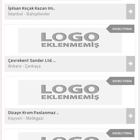
İşılsan Koçak Kazan Im..
İstanbul - Bahçelievler
BRONZ FİRMA
Çevrekent Sander Ltd. ..
Ankara - Çankaya
BRONZ FİRMA
Dizayn Krom Paslanmaz ..
Kayseri - Melikgazi
BRONZ FİRMA