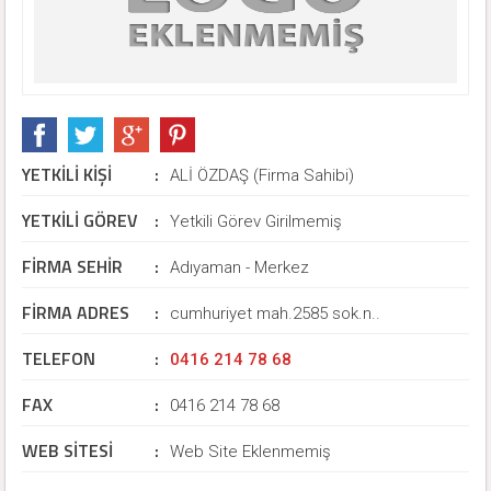
YETKİLİ KİŞİ
:
ALİ ÖZDAŞ (Firma Sahibi)
YETKİLİ GÖREV
:
Yetkili Görev Girilmemiş
FİRMA SEHİR
:
Adıyaman - Merkez
FİRMA ADRES
:
cumhuriyet mah.2585 sok.n..
TELEFON
:
0416 214 78 68
FAX
:
0416 214 78 68
WEB SİTESİ
:
Web Site Eklenmemiş