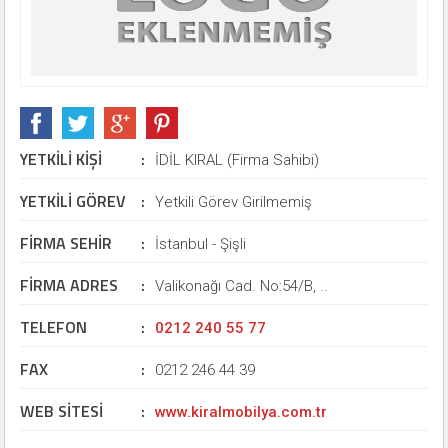
YETKİLİ KİŞİ
:
İDİL KIRAL (Firma Sahibi)
YETKİLİ GÖREV
:
Yetkili Görev Girilmemiş
FİRMA SEHİR
:
İstanbul - Şişli
FİRMA ADRES
:
Valikonağı Cad. No:54/B, ..
TELEFON
:
0212 240 55 77
FAX
:
0212 246 44 39
WEB SİTESİ
:
www.kiralmobilya.com.tr