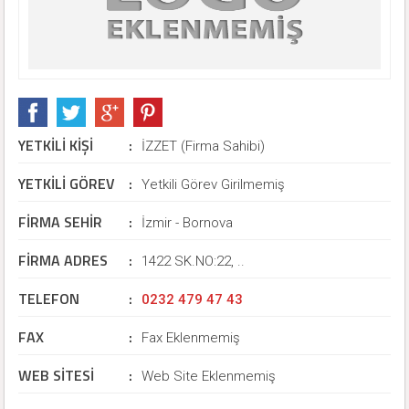
YETKİLİ KİŞİ
:
İZZET (Firma Sahibi)
YETKİLİ GÖREV
:
Yetkili Görev Girilmemiş
FİRMA SEHİR
:
İzmir - Bornova
FİRMA ADRES
:
1422 SK.NO:22, ..
TELEFON
:
0232 479 47 43
FAX
:
Fax Eklenmemiş
WEB SİTESİ
:
Web Site Eklenmemiş