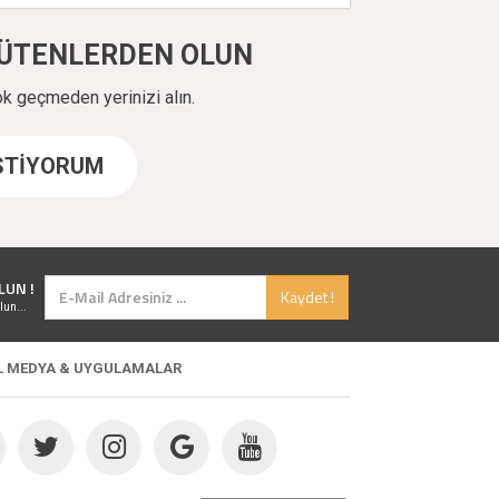
ÜYÜTENLERDEN OLUN
ok geçmeden yerinizi alın.
İSTİYORUM
LUN !
Kaydet !
lun...
L MEDYA & UYGULAMALAR