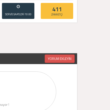
411
SERVİS SAATLERİ
10:00
ZİYARETÇİ
- 20:00
YORUM EKLEYİN
uyor !