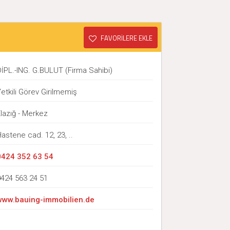
FAVORİLERE EKLE
DİPL.-ING. G.BULUT (Firma Sahibi)
etkili Görev Girilmemiş
lazığ - Merkez
astene cad. 12, 23, ..
0424 352 63 54
0424 563 24 51
www.bauing-immobilien.de