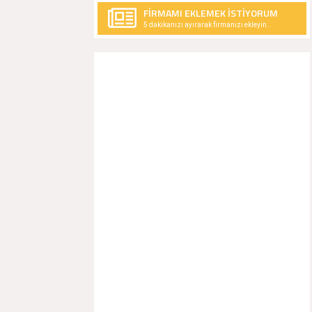
FİRMAMI EKLEMEK İSTİYORUM
5 dakikanızı ayırarak firmanızı ekleyin..