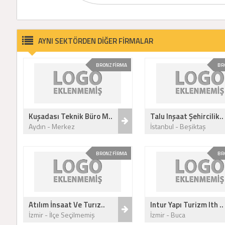
AYNI SEKTÖRDEN DİĞER FİRMALAR
BRONZ FİRMA
BR
Kuşadası Teknik Büro M..
Talu Inşaat Şehircilik..
Aydın - Merkez
İstanbul - Beşiktaş
BRONZ FİRMA
BR
Atılım İnsaat Ve Turız..
Intur Yapı Turizm Ith ..
İzmir - İlçe Seçilmemiş
İzmir - Buca