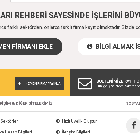
ALARI REHBERİ SAYESİNDE İŞLERİNİ B
a farklı sektörden, onlarca farklı firma kayıt olmaktadır. Sizde ç
EN FİRMANI EKLE
BİLGİ ALMAK 
!
BÜLTENİMİZE KAYIT O
HEMEN FİRMA YAYINLA
Tüm gelişmelerden haberdar o
ERİŞİM & DİĞER SİTELERİMİZ
SOSYA
Sektörler
Hızlı Üyelik Oluştur
a Hesap Bilgileri
İletişim Bilgileri