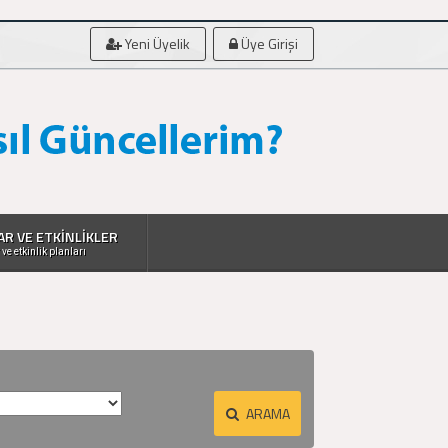
Yeni Üyelik
Üye Girişi
AR VE ETKİNLİKLER
 ve etkinlik planları
ARAMA