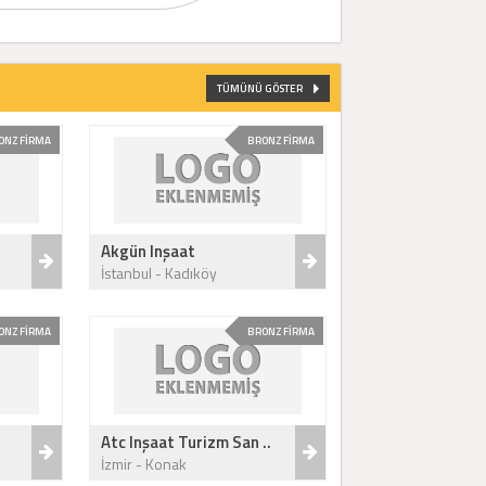
TÜMÜNÜ GÖSTER
ONZ FİRMA
BRONZ FİRMA
Akgün Inşaat
İstanbul - Kadıköy
ONZ FİRMA
BRONZ FİRMA
Atc Inşaat Turizm San ..
İzmir - Konak