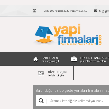
bilgi@y
Bugün 09 Ağustos 2026 Pazar 10:05:54
ANA SAYFA
HİZMET TALEPLER
ana sayfaya git
güncel hizmet talepleri
BİZE ULAŞIN
iletişim bilgileri
Bulunduğunuz bölgede yer alan firmaların haberle