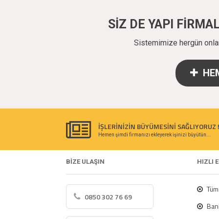
SİZ DE YAPI FİRM
Sistemimize hergün onlarc
HEM
İŞLERİNİZİN BÜYÜMESİNİ SAĞLIYORUZ 
Hemen şimdi firmanızı ekleyerek işinizi büyütün...
BİZE ULAŞIN
HIZLI 
Tüm 
0850 302 76 69
Bank