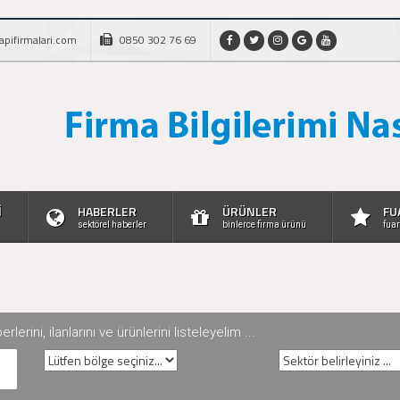
apifirmalari.com
0850 302 76 69
İ
HABERLER
ÜRÜNLER
FU
sektörel haberler
binlerce firma ürünü
fuar
rini, ilanlarını ve ürünlerini listeleyelim ...