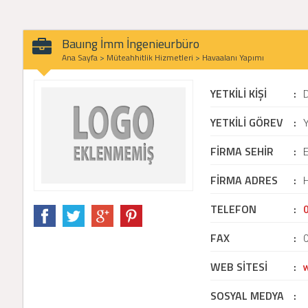
Bauıng İmm İngenieurbüro
Ana Sayfa
>
Müteahhitlik Hizmetleri
>
Havaalanı Yapımı
YETKİLİ KİŞİ
:
YETKİLİ GÖREV
:
Y
FİRMA SEHİR
:
E
FİRMA ADRES
:
H
TELEFON
:
FAX
:
WEB SİTESİ
:
SOSYAL MEDYA
: