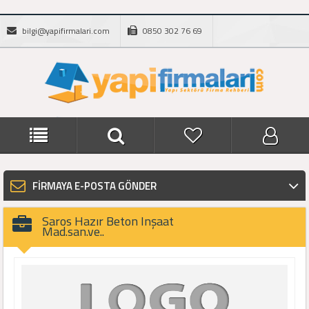
bilgi@yapifirmalari.com
0850 302 76 69
FİRMAYA E-POSTA GÖNDER
Saros Hazır Beton Inşaat
Mad.san.ve..