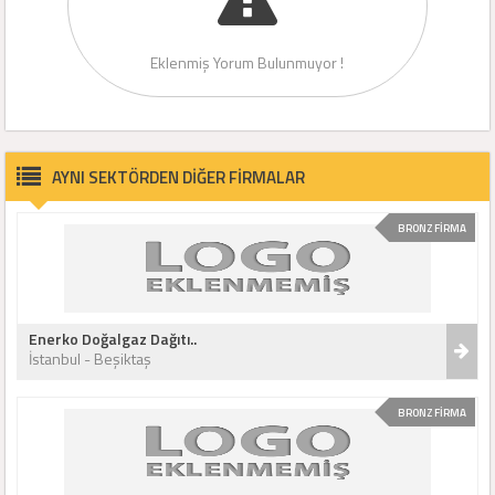
Eklenmiş Yorum Bulunmuyor !
AYNI SEKTÖRDEN DİĞER FİRMALAR
BRONZ FİRMA
Enerko Doğalgaz Dağıtı..
İstanbul - Beşiktaş
BRONZ FİRMA