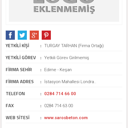
YETKİLİ KİŞİ
:
TURGAY TARHAN (Firma Ortağı)
YETKİLİ GÖREV
:
Yetkili Görev Girilmemiş
FİRMA SEHİR
:
Edirne - Keşan
FİRMA ADRES
:
İstasyon Mahallesi Londra..
TELEFON
:
0284 714 66 00
FAX
:
0284 714 63 00
WEB SİTESİ
:
www.sarosbeton.com