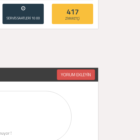
417
SERVİS SAATLERİ
10:00
ZİYARETÇİ
- 20:00
YORUM EKLEYİN
uyor !