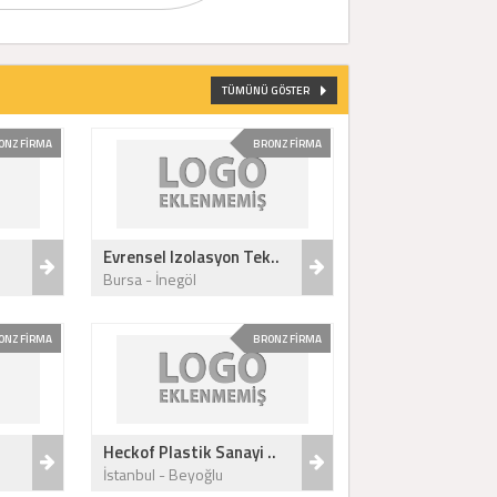
TÜMÜNÜ GÖSTER
ONZ FİRMA
BRONZ FİRMA
Evrensel Izolasyon Tek..
Bursa - İnegöl
ONZ FİRMA
BRONZ FİRMA
Heckof Plastik Sanayi ..
İstanbul - Beyoğlu