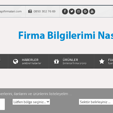
apifirmalari.com
0850 302 76 69
İ
HABERLER
ÜRÜNLER
FU
sektörel haberler
binlerce firma ürünü
fuar
rini, ilanlarını ve ürünlerini listeleyelim ...