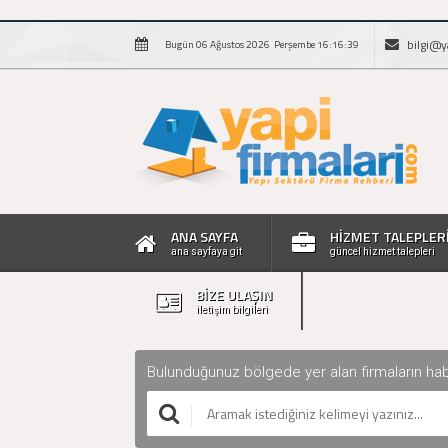
bilgi@y
Bugün 06 Ağustos 2026 Perşembe 16:16:40
ANA SAYFA
HİZMET TALEPLER
ana sayfaya git
güncel hizmet talepleri
BİZE ULAŞIN
iletişim bilgileri
Bulunduğunuz bölgede yer alan firmaların haberle