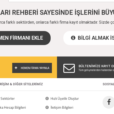
ALARI REHBERİ SAYESİNDE İŞLERİNİ B
a farklı sektörden, onlarca farklı firma kayıt olmaktadır. Sizde ç
EN FİRMANI EKLE
BİLGİ ALMAK 
!
BÜLTENİMİZE KAYIT O
HEMEN FİRMA YAYINLA
Tüm gelişmelerden haberdar o
ERİŞİM & DİĞER SİTELERİMİZ
SOSYA
Sektörler
Hızlı Üyelik Oluştur
a Hesap Bilgileri
İletişim Bilgileri