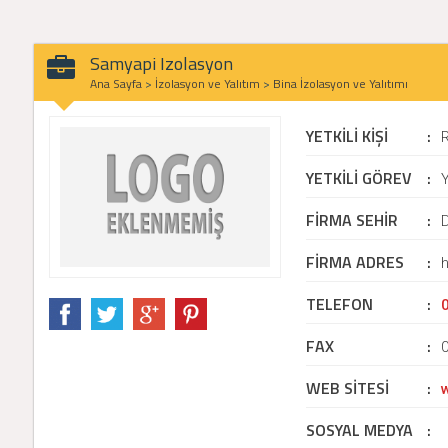
Samyapi Izolasyon
Ana Sayfa
>
İzolasyon ve Yalıtım
>
Bina İzolasyon ve Yalıtımı
YETKİLİ KİŞİ
:
R
YETKİLİ GÖREV
:
Y
FİRMA SEHİR
:
D
FİRMA ADRES
:
h
TELEFON
:
FAX
:
WEB SİTESİ
:
SOSYAL MEDYA
: