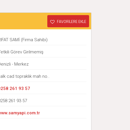
FAVORİLERE EKLE
IFAT SAMİ (Firma Sahibi)
etkili Görev Girilmemiş
enizli - Merkez
alk cad topraklık mah no..
0258 261 93 57
0258 261 93 57
www.samyapi.com.tr