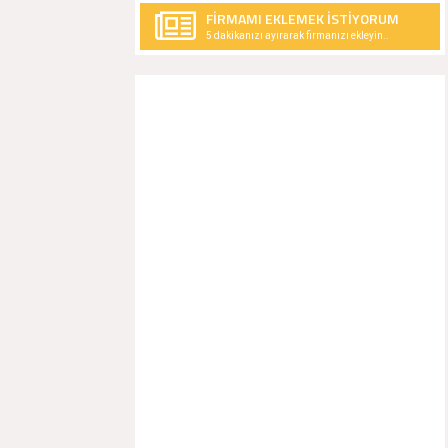
FİRMAMI EKLEMEK İSTİYORUM
5 dakikanızı ayırarak firmanızı ekleyin..