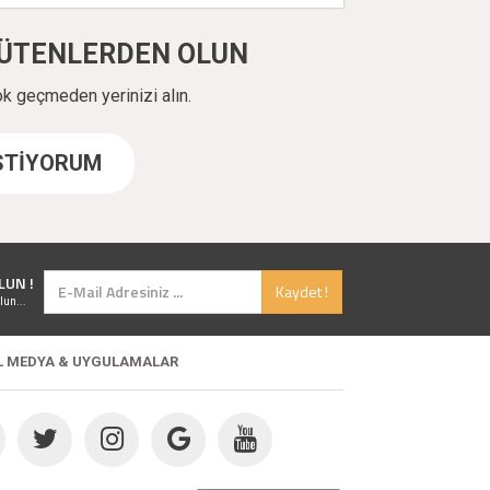
ÜYÜTENLERDEN OLUN
ok geçmeden yerinizi alın.
İSTİYORUM
LUN !
Kaydet !
lun...
L MEDYA & UYGULAMALAR