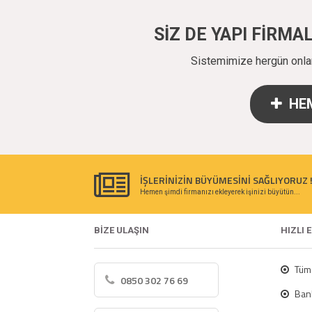
SİZ DE YAPI FİRM
Sistemimize hergün onlarc
HEM
İŞLERİNİZİN BÜYÜMESİNİ SAĞLIYORUZ 
Hemen şimdi firmanızı ekleyerek işinizi büyütün...
BİZE ULAŞIN
HIZLI 
Tüm 
0850 302 76 69
Bank