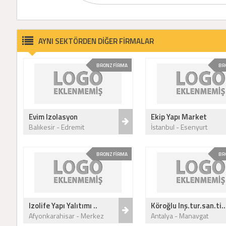
AYNI SEKTÖRDEN DİĞER FİRMALAR
BRONZ FİRMA
BR
Evim Izolasyon
Ekip Yapı Market
Balıkesir - Edremit
İstanbul - Esenyurt
BRONZ FİRMA
BR
Izolife Yapı Yalıtımı ..
Köroğlu Inş.tur.san.ti..
Afyonkarahisar - Merkez
Antalya - Manavgat