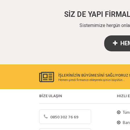
SİZ DE YAPI FİRM
Sistemimize hergün onlarc
HEM
İŞLERİNİZİN BÜYÜMESİNİ SAĞLIYORUZ 
Hemen şimdi firmanızı ekleyerek işinizi büyütün...
BİZE ULAŞIN
HIZLI 
Tüm 
0850 302 76 69
Bank