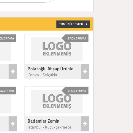
TÜMÜNÜ GÖSTER
ONZ FİRMA
BRONZ FİRMA
Polatoğlu Ahşap Ürünle..
Konya - Selçuklu
ONZ FİRMA
BRONZ FİRMA
.
Bademler Zemin
İstanbul - Küçükçekmece