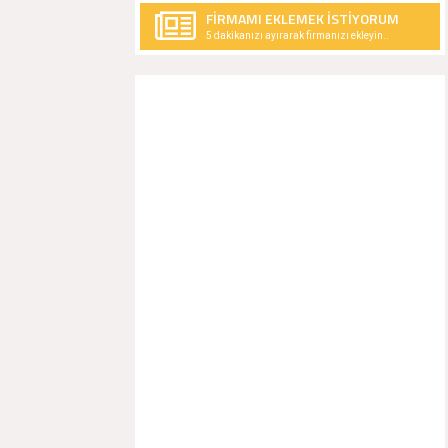
FİRMAMI EKLEMEK İSTİYORUM
5 dakikanızı ayırarak firmanızı ekleyin..