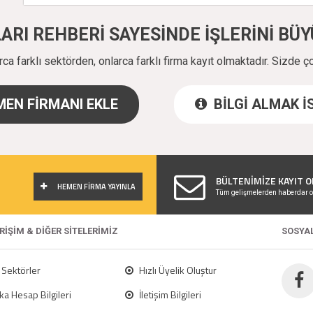
ALARI REHBERİ SAYESİNDE İŞLERİNİ B
a farklı sektörden, onlarca farklı firma kayıt olmaktadır. Sizde ç
EN FİRMANI EKLE
BİLGİ ALMAK 
!
BÜLTENİMİZE KAYIT O
HEMEN FİRMA YAYINLA
Tüm gelişmelerden haberdar o
ERİŞİM & DİĞER SİTELERİMİZ
SOSYA
Sektörler
Hızlı Üyelik Oluştur
a Hesap Bilgileri
İletişim Bilgileri