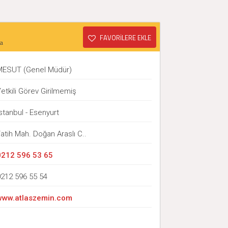
FAVORİLERE EKLE
a
MESUT (Genel Müdür)
etkili Görev Girilmemiş
stanbul - Esenyurt
atih Mah. Doğan Araslı C..
0212 596 53 65
0212 596 55 54
www.atlaszemin.com