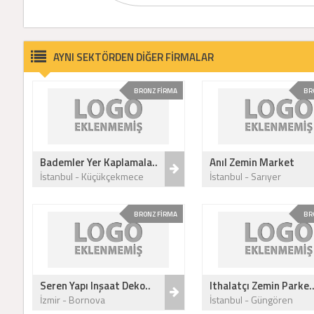
AYNI SEKTÖRDEN DİĞER FİRMALAR
BRONZ FİRMA
BR
Bademler Yer Kaplamala..
Anıl Zemin Market
İstanbul - Küçükçekmece
İstanbul - Sarıyer
BRONZ FİRMA
BR
Seren Yapı Inşaat Deko..
Ithalatçı Zemin Parke.
İzmir - Bornova
İstanbul - Güngören