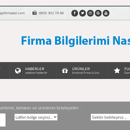
apifirmalari.com
0850 302 76 69
İ
HABERLER
ÜRÜNLER
FU
sektörel haberler
binlerce firma ürünü
fuar
rini, ilanlarını ve ürünlerini listeleyelim ...