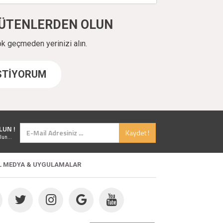
ÜYÜTENLERDEN OLUN
ok geçmeden yerinizi alın.
İSTİYORUM
LUN !
Kaydet !
lun...
L MEDYA & UYGULAMALAR