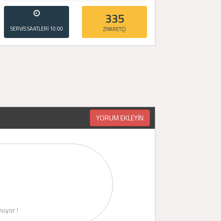
335
SERVİS SAATLERİ
10:00
ZİYARETÇİ
- 20:00
YORUM EKLEYİN
uyor !