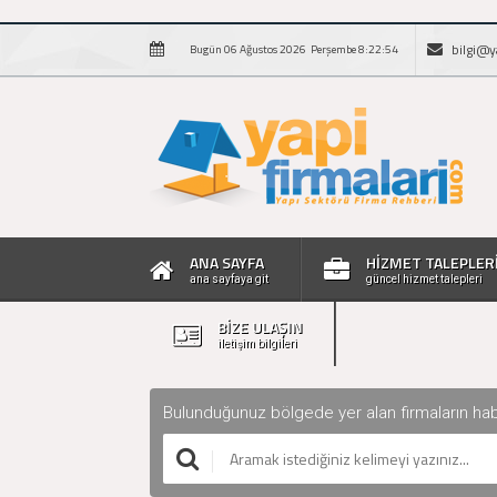
bilgi@y
Bugün 06 Ağustos 2026 Perşembe 8:22:55
ANA SAYFA
HİZMET TALEPLER
ana sayfaya git
güncel hizmet talepleri
BİZE ULAŞIN
iletişim bilgileri
Bulunduğunuz bölgede yer alan firmaların haberle