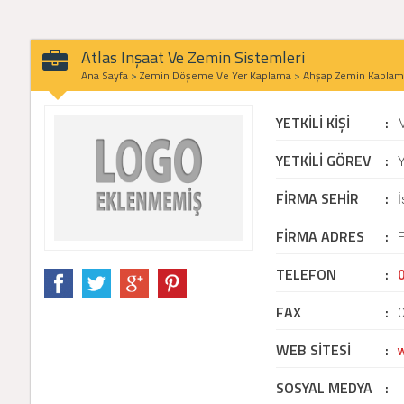
Atlas Inşaat Ve Zemin Sistemleri
Ana Sayfa
>
Zemin Döşeme Ve Yer Kaplama
>
Ahşap Zemin Kaplam
YETKİLİ KİŞİ
:
YETKİLİ GÖREV
:
Y
FİRMA SEHİR
:
İ
FİRMA ADRES
:
F
TELEFON
:
FAX
:
WEB SİTESİ
:
SOSYAL MEDYA
: