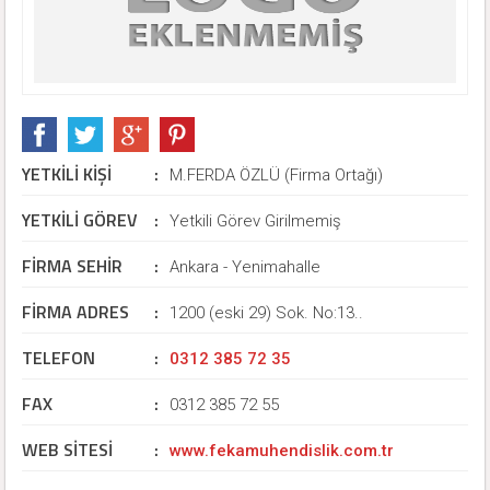
YETKİLİ KİŞİ
:
M.FERDA ÖZLÜ (Firma Ortağı)
YETKİLİ GÖREV
:
Yetkili Görev Girilmemiş
FİRMA SEHİR
:
Ankara - Yenimahalle
FİRMA ADRES
:
1200 (eski 29) Sok. No:13..
TELEFON
:
0312 385 72 35
FAX
:
0312 385 72 55
WEB SİTESİ
:
www.fekamuhendislik.com.tr