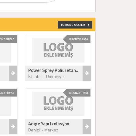
TÜMÜNÜ GÖSTER
ONZ FİRMA
BRONZ FİRMA
Power Sprey Poliüretan..
İstanbul - Ümraniye
ONZ FİRMA
BRONZ FİRMA
Adıge Yapı Izolasyon
Denizli - Merkez