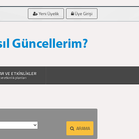
Yeni Üyelik
Üye Girişi
AR VE ETKİNLİKLER
 ve etkinlik planları
ARAMA