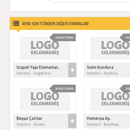
AYNI SEKTÖRDEN DİĞER FİRMALAR
BRONZ FİRMA
BR
Izopoli Yapı Elemanlar..
Selin Kundura
İstanbul - Kağıthane
İstanbul - Kadıköy
BRONZ FİRMA
BR
Beyaz Çatılar
Hemerpa Aş.
İstanbul - Avcılar
İstanbul - Beşiktaş