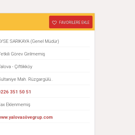
FAVORİLERE EKLE
AYSE SARIKAYA (Genel Müdür)
etkili Görev Girilmemiş
alova - Çiftlikköy
ultaniye Mah. Rüzgargülü..
0226 351 50 51
Fax Eklenmemiş
www.yalovasövegrup.com