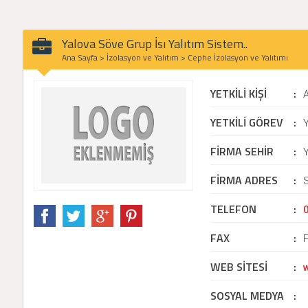
Yalova Söve Grup İsı Yalıtım Sistem..
Ana Sayfa
>
İzolasyon ve Yalıtım
>
Cephe İzolasyon ve Yalıtımı
YETKİLİ KİŞİ
:
YETKİLİ GÖREV
:
Y
FİRMA SEHİR
:
Y
FİRMA ADRES
:
S
TELEFON
:
FAX
:
WEB SİTESİ
:
SOSYAL MEDYA
: