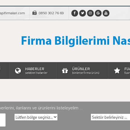
apifirmalari.com
0850 302 76 69
İ
HABERLER
ÜRÜNLER
FU
sektörel haberler
binlerce firma ürünü
fuar
rini, ilanlarını ve ürünlerini listeleyelim ...