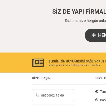
SİZ DE YAPI FİRM
Sistemimize hergün onlarc
HEM
İŞLERİNİZİN BÜYÜMESİNİ SAĞLIYORUZ 
Hemen şimdi firmanızı ekleyerek işinizi büyütün...
BİZE ULAŞIN
HIZLI 
Tüm 
0850 302 76 69
Bank