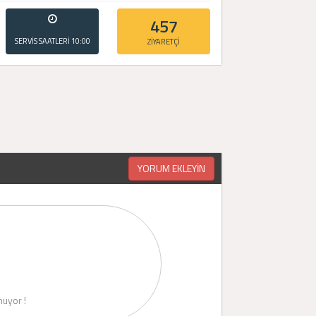
457
SERVİS SAATLERİ
10:00
ZİYARETÇİ
- 20:00
YORUM EKLEYİN
uyor !