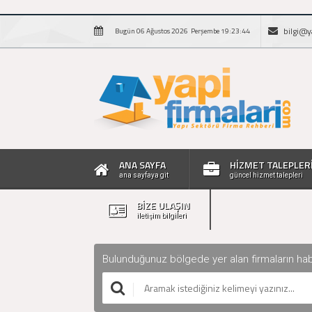
bilgi@y
Bugün 06 Ağustos 2026 Perşembe 19:23:45
ANA SAYFA
HİZMET TALEPLER
ana sayfaya git
güncel hizmet talepleri
BİZE ULAŞIN
iletişim bilgileri
Bulunduğunuz bölgede yer alan firmaların haberle