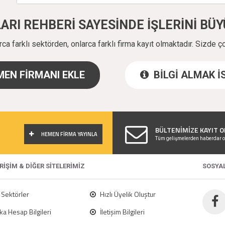
ALARI REHBERİ SAYESİNDE İŞLERİNİ B
a farklı sektörden, onlarca farklı firma kayıt olmaktadır. Sizde ç
EN FİRMANI EKLE
BİLGİ ALMAK 
!
BÜLTENİMİZE KAYIT O
HEMEN FİRMA YAYINLA
Tüm gelişmelerden haberdar o
ERİŞİM & DİĞER SİTELERİMİZ
SOSYA
Sektörler
Hızlı Üyelik Oluştur
a Hesap Bilgileri
İletişim Bilgileri