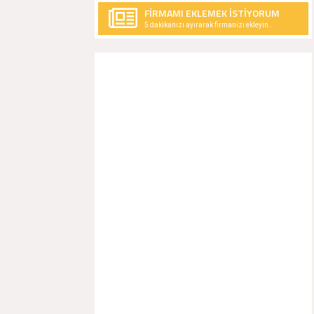
FİRMAMI EKLEMEK İSTİYORUM
5 dakikanızı ayırarak firmanızı ekleyin..