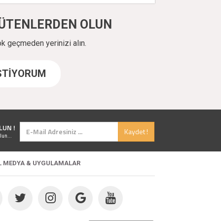
ÜYÜTENLERDEN OLUN
ok geçmeden yerinizi alın.
İSTİYORUM
LUN !
Kaydet !
lun...
L MEDYA & UYGULAMALAR